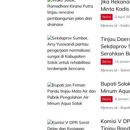
Jika Rekana
Minta Kadis
Berita
2 April 2
Mjnews.id – Kadis 
Tinjau Dae
Sekdaprov 
Serahkan B
Berita
15 Januar
Mjnews.id – Sekre
Bupati Solo
Minum Aqu
Berita
6 Januari
Mjnews.id – Bupat
Komisi V D
Tinjau Band