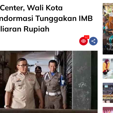
Center, Wali Kota
 Indormasi Tunggakan IMB
iliaran Rupiah
527
FPP
Nag
5 Ag