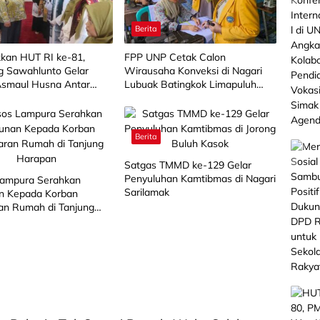
Berita
kan HUT RI ke-81,
FPP UNP Cetak Calon
 Sawahlunto Gelar
Wirausaha Konveksi di Nagari
smaul Husna Antar
Lubuak Batingkok Limapuluh
Kota
Berita
Satgas TMMD ke-129 Gelar
Penyuluhan Kamtibmas di Nagari
Lampura Serahkan
Sarilamak
n Kepada Korban
an Rumah di Tanjung
n