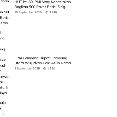
HUT ke-80, PMI Way Kanan akan
Bagikan 500 Paket Berisi 5 Kg
Beras
25 September 2025
1340
LPAI Gandeng Bupati Lampung
Utara Wujudkan Pola Asuh Ramah
Anak Lewat Seminar Kak Seto, Ini
4 September 2025
1320
Jadwalnya