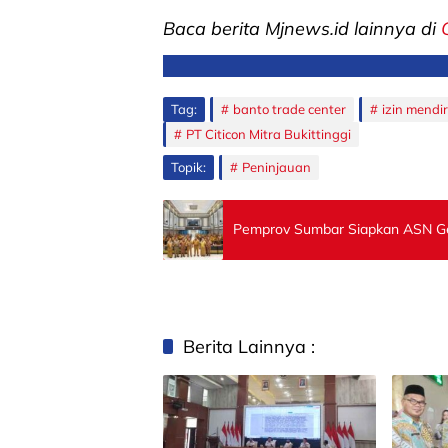
Baca berita Mjnews.id lainnya di
Tag:
banto trade center
izin mend
PT Citicon Mitra Bukittinggi
Topik:
Peninjauan
Pemprov Sumbar Siapkan ASN Gen
Berita Lainnya :