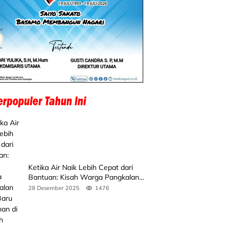
Ketika Air Naik Lebih Cepat dari
Bantuan: Kisah Warga Pangkalan
Koto Baru Bertahan di Tengah
28 Desember 2025
1476
Banjir