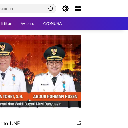
didikan
Wisata
AYONUSA
rita UNP