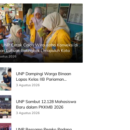
 UNP Cetak Calon Wirausaha Konveksi di
ari Lubuak Batingkok Limapuluh Kota
ustus 2026
UNP Dampingi Warga Binaan
Lapas Kelas IIB Pariaman
Kembangkan Produk Kreatif
3 Agustus 2026
Berbasis AI
UNP Sambut 12.128 Mahasiswa
Baru dalam PKKMB 2026
3 Agustus 2026
UNP Bersama Pemko Padang