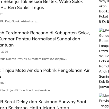
n Bekerja Tak Sesuai Bestek, Wako Solok
 PU Beri Sanksi Tegas
026
PU Kota Solok, Afrizal serta…
rah Terdampak Bencana di Kabupaten Solok,
Sumbar Pantau Normalisasi Sungai dan
antuan
i 2026
taris Daerah Provinsi Sumatera Barat (Sekdaprov…
k Tinjau Mata Air dan Pabrik Pengolahan Air
a
 2026
i Solok, Jon Firman Pandu melakukan…
PR Sorot Delay dan Kesiapan Runway Saat
ara Soekarno-Hatta Jelang Nataru