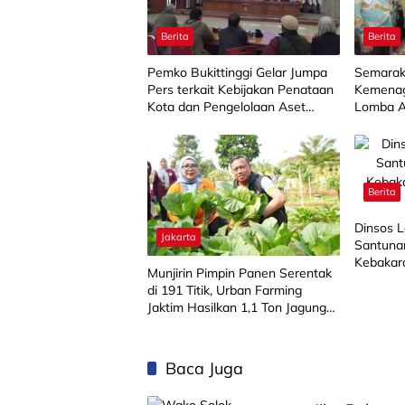
Berita
Berita
Pemko Bukittinggi Gelar Jumpa
Semarak
Pers terkait Kebijakan Penataan
Kemenag
Kota dan Pengelolaan Aset
Lomba A
Barang Milik Daerah
SD/MI
Berita
Dinsos 
Jakarta
Santuna
Kebakar
Munjirin Pimpin Panen Serentak
Harapa
di 191 Titik, Urban Farming
Jaktim Hasilkan 1,1 Ton Jagung
dan Sayuran
Baca Juga