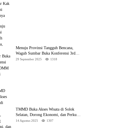
Menuju Provinsi Tangguh Bencana,
Wagub Sumbar Buka Konferensi 3rd
ICDMM 2025 di Unand
29 September 2025
1318
TMMD Buka Akses Wisata di Solok
Selatan, Dorong Ekonomi, dan Perkuat
Peran Masyarakat
14 Agustus 2025
1307