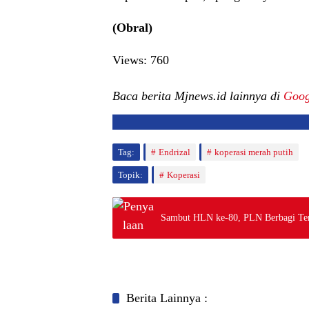
(Obral)
Views:
760
Baca berita Mjnews.id lainnya di
Goog
Tag:
Endrizal
koperasi merah putih
Topik:
Koperasi
Sambut HLN ke-80, PLN Berbagi Tera
Berita Lainnya :