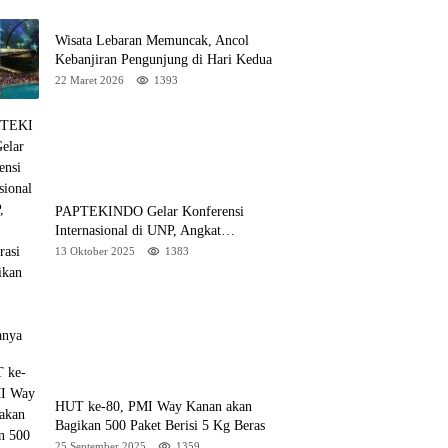
Wisata Lebaran Memuncak, Ancol
Kebanjiran Pengunjung di Hari Kedua
22 Maret 2026
1393
PAPTEKINDO Gelar Konferensi
Internasional di UNP, Angkat
Kolaborasi Pendidikan Vokasi, Simak
13 Oktober 2025
1383
Agendanya
HUT ke-80, PMI Way Kanan akan
Bagikan 500 Paket Berisi 5 Kg Beras
25 September 2025
1359