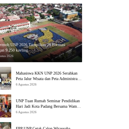
ermob UNP 2026 Tampilkan 20 Formasi
an 9.250 kavling
ustus 2026
Mahasiswa KKN UNP 2026 Serahkan
Peta Jalur Wisata dan Peta Administrasi
Nagari Paninggahan
6 Agustus 2026
UNP Tuan Rumah Seminar Pendidikan
Hari Jadi Kota Padang Bersama Wamen
Diktisainstek dan CEO EMGS Malaysia
6 Agustus 2026
FPP UNP Cetak Calon Wirausaha