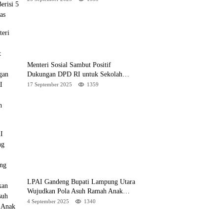
Menteri Sosial Sambut Positif
Dukungan DPD RI untuk Sekolah
Rakyat
17 September 2025
1359
LPAI Gandeng Bupati Lampung Utara
Wujudkan Pola Asuh Ramah Anak
Lewat Seminar Kak Seto, Ini Jadwalnya
4 September 2025
1340