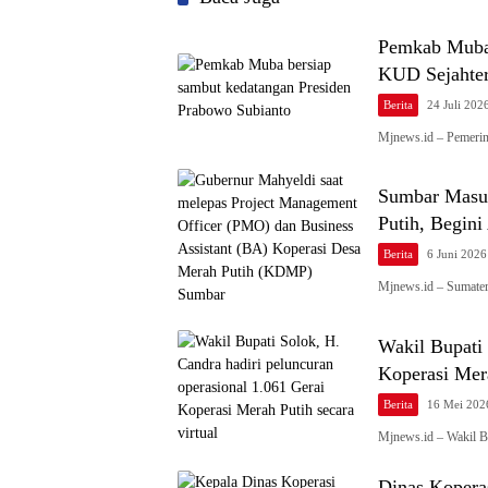
Pemkab Muba 
KUD Sejahter
Berita
24 Juli 202
Mjnews.id – Pemeri
Sumbar Masuk
Putih, Begini
Berita
6 Juni 2026
Mjnews.id – Sumater
Wakil Bupati 
Koperasi Mer
Berita
16 Mei 202
Mjnews.id – Wakil B
Dinas Kopera