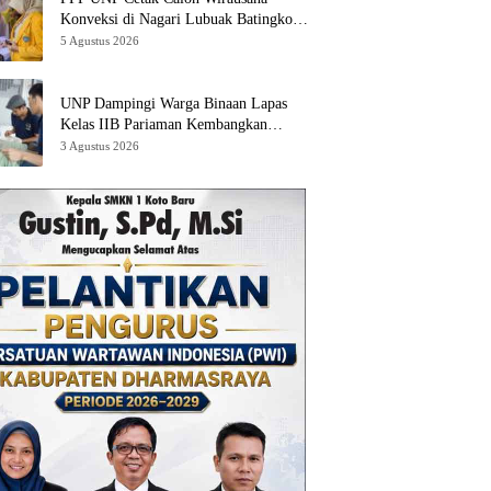
Konveksi di Nagari Lubuak Batingkok
Limapuluh Kota
5 Agustus 2026
UNP Dampingi Warga Binaan Lapas
Kelas IIB Pariaman Kembangkan
Produk Kreatif Berbasis AI
3 Agustus 2026