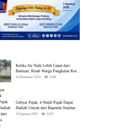
Ketika Air Naik Lebih Cepat dari
Bantuan: Kisah Warga Pangkalan Koto
Baru Bertahan di Tengah Banjir
28 Desember 2025
1500
Gebyar Pajak, 4 Wajib Pajak Dapat
Hadiah Umrah dari Bapenda Sumbar
14 Agustus 2025
1455