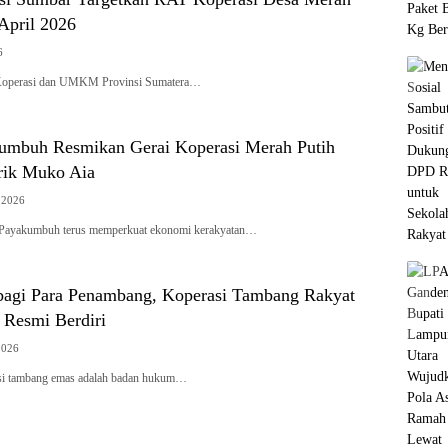
 April 2026
6
Koperasi dan UMKM Provinsi Sumatera…
mbuh Resmikan Gerai Koperasi Merah Putih
rik Muko Aia
 2026
Payakumbuh terus memperkuat ekonomi kerakyatan…
bagi Para Penambang, Koperasi Tambang Rakyat
 Resmi Berdiri
2026
si tambang emas adalah badan hukum…