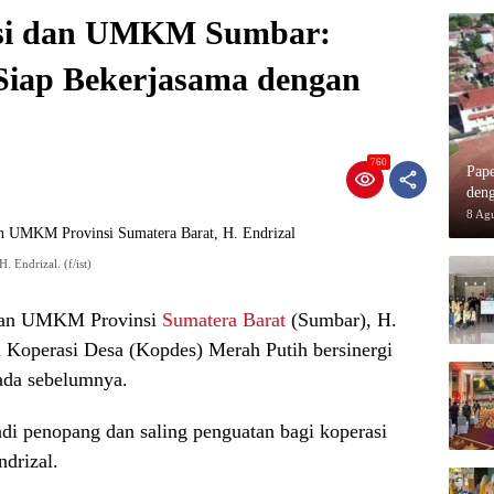
asi dan UMKM Sumbar:
Siap Bekerjasama dengan
760
Pap
deng
8 Ag
 Endrizal. (f/ist)
 dan UMKM Provinsi
Sumatera Barat
(Sumbar), H.
 Koperasi Desa (Kopdes) Merah Putih bersinergi
ada sebelumnya.
i penopang dan saling penguatan bagi koperasi
ndrizal.