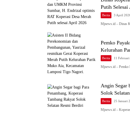
Putih Selesai
Berita
3 April 202
Mjnews.id – Dinas 
Pemko Payaku
Kelurahan Pa
Berita
11 Februari
Mjnews.id – Pemko 
Angin Segar 
Solok Selatan
Berita
25 Januari 
Mjnews.id – Kopera