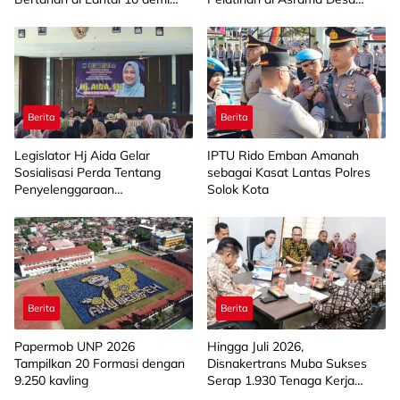
Pastikan Tidak Ada
Bahagia
Perambatan
Berita
Berita
Legislator Hj Aida Gelar
IPTU Rido Emban Amanah
Sosialisasi Perda Tentang
sebagai Kasat Lantas Polres
Penyelenggaraan
Solok Kota
Kesejahteraan Sosial di
Limapuluh Kota
Berita
Berita
Papermob UNP 2026
Hingga Juli 2026,
Tampilkan 20 Formasi dengan
Disnakertrans Muba Sukses
9.250 kavling
Serap 1.930 Tenaga Kerja
Lokal