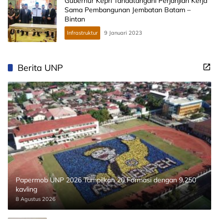
Gubernur Kepri Tandatangani Perjanjian Kerja
Sama Pembangunan Jembatan Batam –
Bintan
Infrastruktur
9 Januari 2023
Berita UNP
Papermob UNP 2026 Tampilkan 20 Formasi dengan 9.250
kavling
8 Agustus 2026