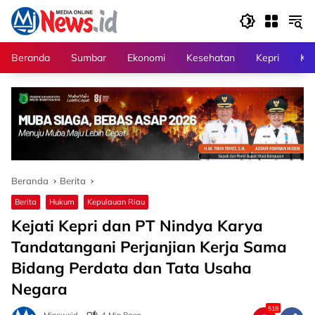
Langsung
ke
konten
Beranda
Sumbar
Ekonomi
Kesehatan
Kepri
Kri
Beranda
Berita
Berita
Hukum
Kepulauan Riau
Kejati Kepri dan PT Nindya Karya
Tandatangani Perjanjian Kerja Sama
Bidang Perdata dan Tata Usaha
Negara
518