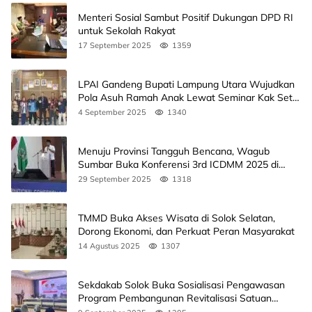
Menteri Sosial Sambut Positif Dukungan DPD RI
untuk Sekolah Rakyat
17 September 2025
1359
LPAI Gandeng Bupati Lampung Utara Wujudkan
Pola Asuh Ramah Anak Lewat Seminar Kak Seto,
Ini Jadwalnya
4 September 2025
1340
Menuju Provinsi Tangguh Bencana, Wagub
Sumbar Buka Konferensi 3rd ICDMM 2025 di
Unand
29 September 2025
1318
TMMD Buka Akses Wisata di Solok Selatan,
Dorong Ekonomi, dan Perkuat Peran Masyarakat
14 Agustus 2025
1307
Sekdakab Solok Buka Sosialisasi Pengawasan
Program Pembangunan Revitalisasi Satuan
Pendidikan