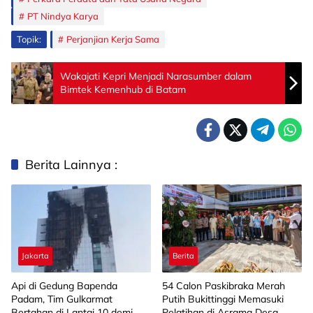
PT Nindya Karya
Topik:
Perjanjian Kerja Sama
Wakajati Kepri Menjadi Narasumber dalam
Bimtek Kemenhub di Batam
Berita Lainnya :
Jakarta
Berita
Api di Gedung Bapenda
‎54 Calon Paskibraka Merah
Padam, Tim Gulkarmat
Putih Bukittinggi Memasuki
Bertahan di Lantai 10 demi
Pelatihan di Asrama Desa