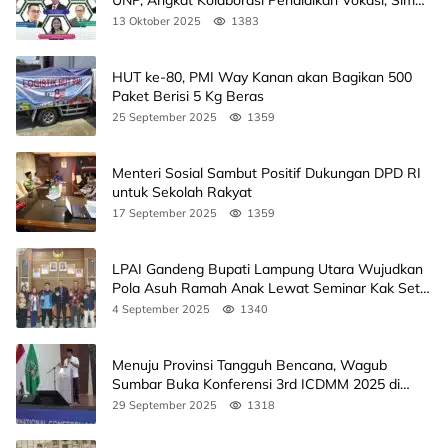
UNP, Angkat Kolaborasi Pendidikan Vokasi, Simak
Agendanya
13 Oktober 2025
1383
HUT ke-80, PMI Way Kanan akan Bagikan 500
Paket Berisi 5 Kg Beras
25 September 2025
1359
Menteri Sosial Sambut Positif Dukungan DPD RI
untuk Sekolah Rakyat
17 September 2025
1359
LPAI Gandeng Bupati Lampung Utara Wujudkan
Pola Asuh Ramah Anak Lewat Seminar Kak Seto,
Ini Jadwalnya
4 September 2025
1340
Menuju Provinsi Tangguh Bencana, Wagub
Sumbar Buka Konferensi 3rd ICDMM 2025 di
Unand
29 September 2025
1318