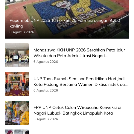
Papermob UNP 2026 Tampilkan 20 Formasi dengan 9.250
kavling
8 Agustus 2026
Mahasiswa KKN UNP 2026 Serahkan Peta Jalur
Wisata dan Peta Administrasi Nagari
Paninggahan
6 Agustus 2026
UNP Tuan Rumah Seminar Pendidikan Hari Jadi
Kota Padang Bersama Wamen Diktisainstek dan
CEO EMGS Malaysia
6 Agustus 2026
FPP UNP Cetak Calon Wirausaha Konveksi di
Nagari Lubuak Batingkok Limapuluh Kota
5 Agustus 2026