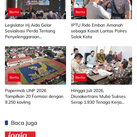
Berita
Berita
Legislator Hj Aida Gelar
IPTU Rido Emban Amanah
Sosialisasi Perda Tentang
sebagai Kasat Lantas Polres
Penyelenggaraan
Solok Kota
Kesejahteraan Sosial di
Limapuluh Kota
Berita
Berita
Papermob UNP 2026
Hingga Juli 2026,
Tampilkan 20 Formasi dengan
Disnakertrans Muba Sukses
9.250 kavling
Serap 1.930 Tenaga Kerja
Lokal
Baca Juga