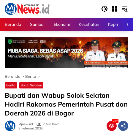
Langsung
ke
konten
Beranda
Sumbar
Ekonomi
Kesehatan
Kepri
Kri
Beranda
Berita
Berita
Solok Selatan
Bupati dan Wabup Solok Selatan
Hadiri Rakornas Pemerintah Pusat dan
Daerah 2026 di Bogor
497
Mjnewsid
2 Min Baca
3 Februari 2026