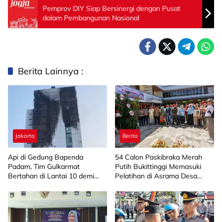
Pemprov DIY Siap Bersinergi dengan Pusat
dalam Pembangunan Nasional
Berita Lainnya :
Jakarta
Berita
Api di Gedung Bapenda
‎54 Calon Paskibraka Merah
Padam, Tim Gulkarmat
Putih Bukittinggi Memasuki
Bertahan di Lantai 10 demi
Pelatihan di Asrama Desa
Pastikan Tidak Ada
Bahagia
Perambatan