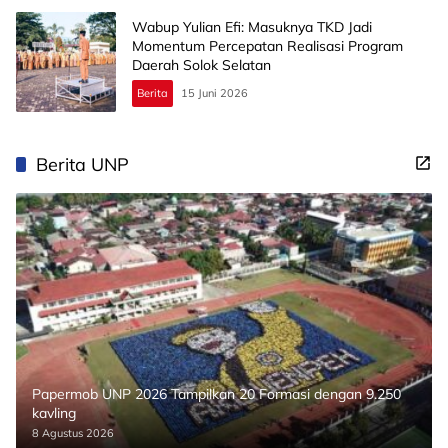
Wabup Yulian Efi: Masuknya TKD Jadi
Momentum Percepatan Realisasi Program
Daerah Solok Selatan
Berita
15 Juni 2026
Berita UNP
Papermob UNP 2026 Tampilkan 20 Formasi dengan 9.250
kavling
8 Agustus 2026