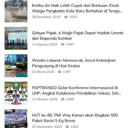
Ketika Air Naik Lebih Cepat dari Bantuan: Kisah
Warga Pangkalan Koto Baru Bertahan di Tengah
Banjir
28 Desember 2025
1503
Gebyar Pajak, 4 Wajib Pajak Dapat Hadiah Umrah
dari Bapenda Sumbar
14 Agustus 2025
1457
Wisata Lebaran Memuncak, Ancol Kebanjiran
Pengunjung di Hari Kedua
22 Maret 2026
1397
PAPTEKINDO Gelar Konferensi Internasional di
UNP, Angkat Kolaborasi Pendidikan Vokasi, Simak
Agendanya
13 Oktober 2025
1388
HUT ke-80, PMI Way Kanan akan Bagikan 500
Paket Berisi 5 Kg Beras
25 September 2025
1363