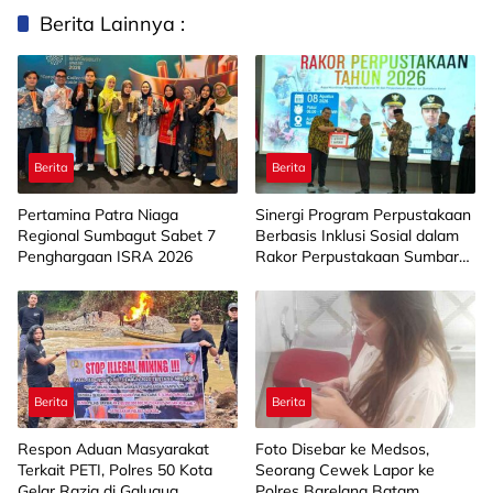
Berita Lainnya :
Berita
Berita
Pertamina Patra Niaga
Sinergi Program Perpustakaan
Regional Sumbagut Sabet 7
Berbasis Inklusi Sosial dalam
Penghargaan ISRA 2026
Rakor Perpustakaan Sumbar
2026
Berita
Berita
Respon Aduan Masyarakat
Foto Disebar ke Medsos,
Terkait PETI, Polres 50 Kota
Seorang Cewek Lapor ke
Gelar Razia di Galugua
Polres Barelang Batam