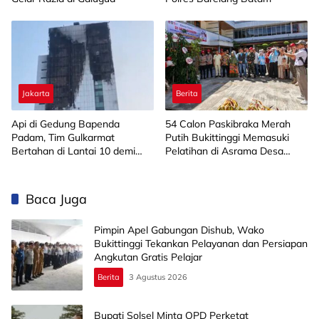
Jakarta
Berita
Api di Gedung Bapenda
‎54 Calon Paskibraka Merah
Padam, Tim Gulkarmat
Putih Bukittinggi Memasuki
Bertahan di Lantai 10 demi
Pelatihan di Asrama Desa
Pastikan Tidak Ada
Bahagia
Perambatan
Baca Juga
Pimpin Apel Gabungan Dishub, Wako
Bukittinggi Tekankan Pelayanan dan Persiapan
Angkutan Gratis Pelajar
Berita
3 Agustus 2026
Bupati Solsel Minta OPD Perketat