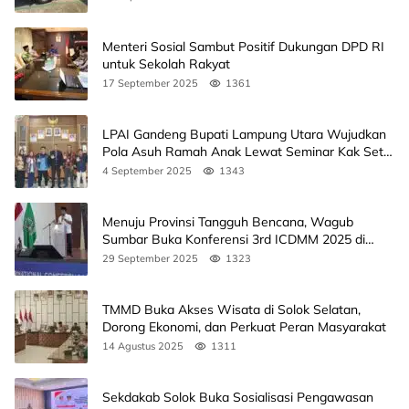
Menteri Sosial Sambut Positif Dukungan DPD RI
untuk Sekolah Rakyat
17 September 2025
1361
LPAI Gandeng Bupati Lampung Utara Wujudkan
Pola Asuh Ramah Anak Lewat Seminar Kak Seto,
Ini Jadwalnya
4 September 2025
1343
Menuju Provinsi Tangguh Bencana, Wagub
Sumbar Buka Konferensi 3rd ICDMM 2025 di
Unand
29 September 2025
1323
TMMD Buka Akses Wisata di Solok Selatan,
Dorong Ekonomi, dan Perkuat Peran Masyarakat
14 Agustus 2025
1311
Sekdakab Solok Buka Sosialisasi Pengawasan