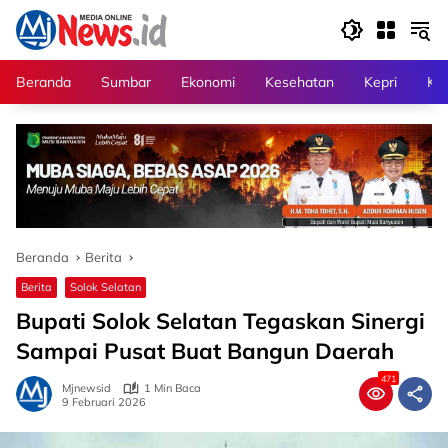
Langsung
ke
konten
Beranda
Sumbar
Ekonomi
Kesehatan
Kepri
Kri
Beranda
Berita
Berita
Solok Selatan
Bupati Solok Selatan Tegaskan Sinergi
Sampai Pusat Buat Bangun Daerah
471
Mjnewsid
1 Min Baca
9 Februari 2026