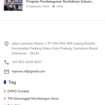
Program Pembangunan Revitalisasi Satuan
Pendidikan
9 September 2025
1309
Jalan Lansano Nomor 1 RT 003 RW 003 Lolong Belanti,
Kecamatan Padang Utara, Kota Padang, Sumatera Barat,
Indonesia - 25133
+62 852-6319-5027
mjnews.id@gmail.com
Tag
DPRD Sumbar
TNI Manunggal Membangun Desa