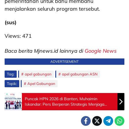
pemerintahan untuk bahu membahu
menjalankan seluruh program tersebut.
(sus)
Views:
471
Baca berita Mjnews.id lainnya di
Google News
ADVERTISEMENT
Tag:
apel gabungan
apel gabungan ASN
Topik:
Apel Gabungan
Puncak HPN 2026 di Banten, Muhaimin
Iskandar: Pers Berperan Strategis Menjaga
Kualitas Demokrasi