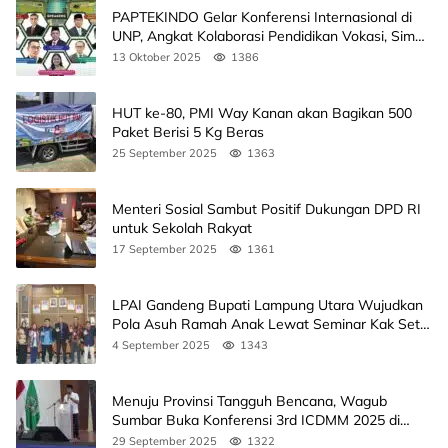
PAPTEKINDO Gelar Konferensi Internasional di
UNP, Angkat Kolaborasi Pendidikan Vokasi, Simak
Agendanya
13 Oktober 2025
1386
HUT ke-80, PMI Way Kanan akan Bagikan 500
Paket Berisi 5 Kg Beras
25 September 2025
1363
Menteri Sosial Sambut Positif Dukungan DPD RI
untuk Sekolah Rakyat
17 September 2025
1361
LPAI Gandeng Bupati Lampung Utara Wujudkan
Pola Asuh Ramah Anak Lewat Seminar Kak Seto,
Ini Jadwalnya
4 September 2025
1343
Menuju Provinsi Tangguh Bencana, Wagub
Sumbar Buka Konferensi 3rd ICDMM 2025 di
Unand
29 September 2025
1322