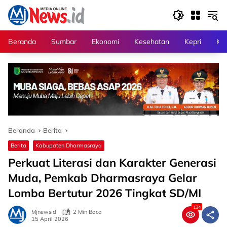
Langsung
ke
konten
Beranda
Sumbar
Ekonomi
Kesehatan
Kepri
Kri
Beranda
Berita
Berita
Kabupaten Dharmasraya
Perkuat Literasi dan Karakter Generasi
Muda, Pemkab Dharmasraya Gelar
Lomba Bertutur 2026 Tingkat SD/MI
134
Mjnewsid
2 Min Baca
15 April 2026