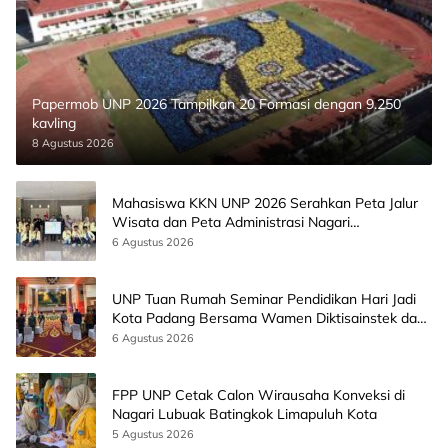
Papermob UNP 2026 Tampilkan 20 Formasi dengan 9.250
kavling
8 Agustus 2026
Mahasiswa KKN UNP 2026 Serahkan Peta Jalur
Wisata dan Peta Administrasi Nagari
Paninggahan
6 Agustus 2026
UNP Tuan Rumah Seminar Pendidikan Hari Jadi
Kota Padang Bersama Wamen Diktisainstek dan
CEO EMGS Malaysia
6 Agustus 2026
FPP UNP Cetak Calon Wirausaha Konveksi di
Nagari Lubuak Batingkok Limapuluh Kota
5 Agustus 2026