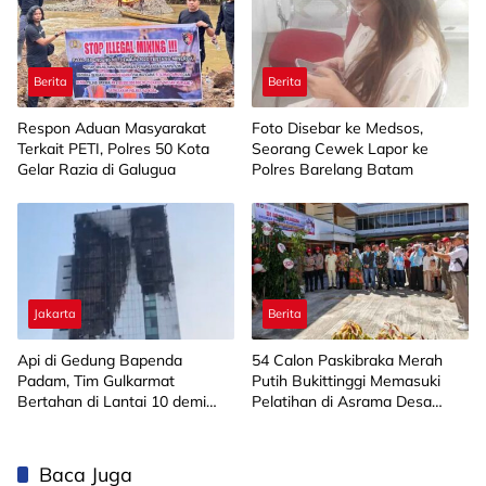
Berita
Berita
Respon Aduan Masyarakat
Foto Disebar ke Medsos,
Terkait PETI, Polres 50 Kota
Seorang Cewek Lapor ke
Gelar Razia di Galugua
Polres Barelang Batam
Jakarta
Berita
Api di Gedung Bapenda
‎54 Calon Paskibraka Merah
Padam, Tim Gulkarmat
Putih Bukittinggi Memasuki
Bertahan di Lantai 10 demi
Pelatihan di Asrama Desa
Pastikan Tidak Ada
Bahagia
Perambatan
Baca Juga