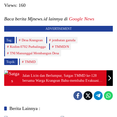
Views:
160
Baca berita Mjnews.id lainnya di
Google News
ADVERTISEMENT
Tag:
Desa Krangean
jembatan garuda
Kodim 0702 Purbalingga
TMMD/N
TNI Manunggal Membangun Desa
Topik:
TMMD
Jalan Licin dan Berlumpur, Satgas TMMD ke-128
bersama Warga Krangean Bahu-membahu Evakuasi
Kendaraan Material
Berita Lainnya :