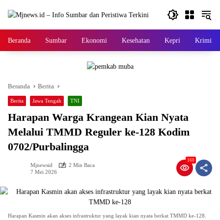
Langsung
ke
konten
Beranda
Sumbar
Ekonomi
Kesehatan
Kepri
Kriminal
Beranda
Berita
Berita
Jawa Tengah
TNI
Harapan Warga Krangean Kian Nyata
Melalui TMMD Reguler ke-128 Kodim
0702/Purbalingga
160
Mjnewsid
2 Min Baca
7 Mei 2026
Harapan Kasmin akan akses infrastruktur yang layak kian nyata berkat TMMD ke-128.