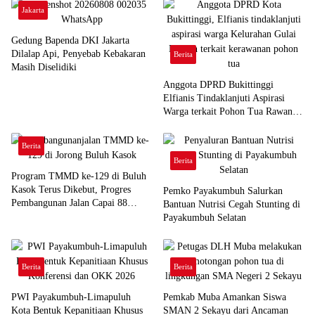
Jakarta
Gedung Bapenda DKI Jakarta
Dilalap Api, Penyebab Kebakaran
Berita
Masih Diselidiki
Anggota DPRD Bukittinggi
Elfianis Tindaklanjuti Aspirasi
Warga terkait Pohon Tua Rawan
Tumbang
Berita
Berita
Program TMMD ke-129 di Buluh
Kasok Terus Dikebut, Progres
Pemko Payakumbuh Salurkan
Pembangunan Jalan Capai 88
Bantuan Nutrisi Cegah Stunting di
Persen
Payakumbuh Selatan
Berita
Berita
PWI Payakumbuh-Limapuluh
Pemkab Muba Amankan Siswa
Kota Bentuk Kepanitiaan Khusus
SMAN 2 Sekayu dari Ancaman