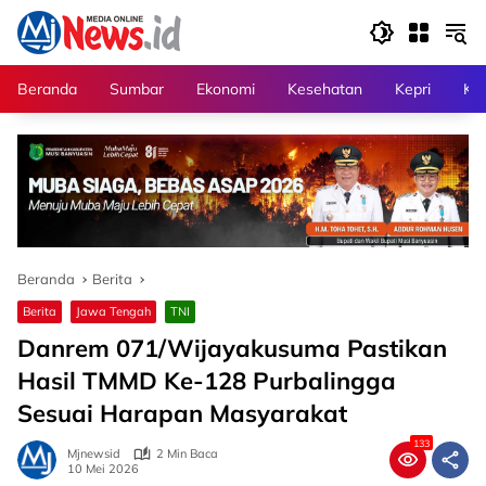
Langsung
ke
konten
Beranda
Sumbar
Ekonomi
Kesehatan
Kepri
Kri
Beranda
Berita
Berita
Jawa Tengah
TNI
Danrem 071/Wijayakusuma Pastikan
Hasil TMMD Ke-128 Purbalingga
Sesuai Harapan Masyarakat
133
Mjnewsid
2 Min Baca
10 Mei 2026