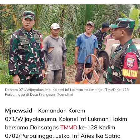
Danrem 071/Wijayakusuma, Kolonel Inf Lukman Hakim tinjau TMMD Ke-128
Purbalingga di Desa Krangean. (f/pendim)
Mjnews.id
– Komandan Korem
071/Wijayakusuma, Kolonel Inf Lukman Hakim
bersama Dansatgas
TMMD
ke-128 Kodim
0702/Purbalingga, Letkol Inf Aries Ika Satria