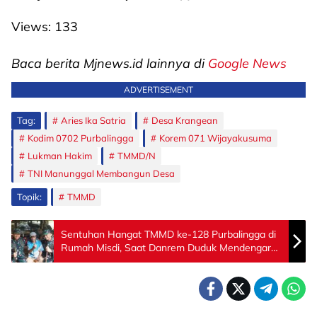
Views:
133
Baca berita Mjnews.id lainnya di
Google News
ADVERTISEMENT
Tag:
Aries Ika Satria
Desa Krangean
Kodim 0702 Purbalingga
Korem 071 Wijayakusuma
Lukman Hakim
TMMD/N
TNI Manunggal Membangun Desa
Topik:
TMMD
Sentuhan Hangat TMMD ke-128 Purbalingga di
Rumah Misdi, Saat Danrem Duduk Mendengar
Cerita Warga Krangean