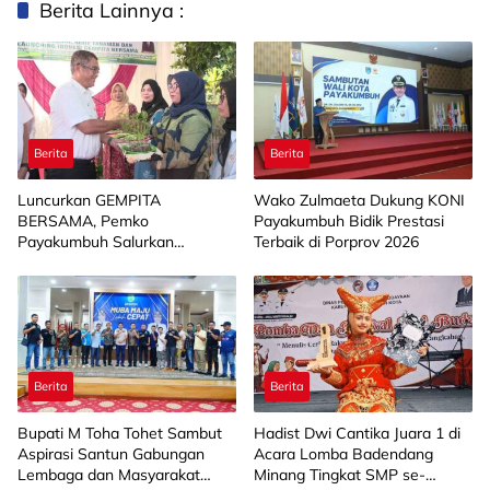
Berita Lainnya :
Berita
Berita
Luncurkan GEMPITA
Wako Zulmaeta Dukung KONI
BERSAMA, Pemko
Payakumbuh Bidik Prestasi
Payakumbuh Salurkan
Terbaik di Porprov 2026
Bantuan Budidaya Pangan
kepada 15 KWT
Berita
Berita
Bupati M Toha Tohet Sambut
Hadist Dwi Cantika Juara 1 di
Aspirasi Santun Gabungan
Acara Lomba Badendang
Lembaga dan Masyarakat
Minang Tingkat SMP se-