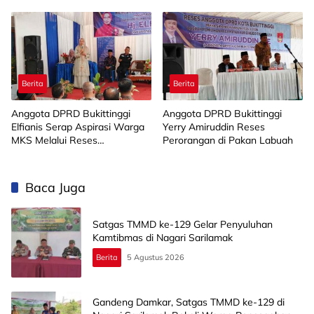
Muba Bersatu
Limapuluh Kota
Berita
Berita
Anggota DPRD Bukittinggi
Anggota DPRD Bukittinggi
Elfianis Serap Aspirasi Warga
Yerry Amiruddin Reses
MKS Melalui Reses
Perorangan di Pakan Labuah
Perorangan
Baca Juga
Satgas TMMD ke-129 Gelar Penyuluhan
Kamtibmas di Nagari Sarilamak
Berita
5 Agustus 2026
Gandeng Damkar, Satgas TMMD ke-129 di