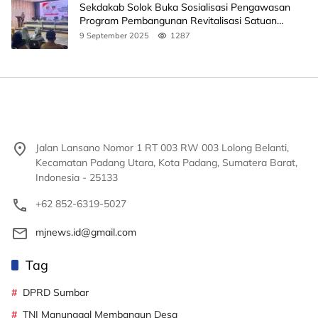
Sekdakab Solok Buka Sosialisasi Pengawasan
Program Pembangunan Revitalisasi Satuan
Pendidikan
9 September 2025
1287
Jalan Lansano Nomor 1 RT 003 RW 003 Lolong Belanti,
Kecamatan Padang Utara, Kota Padang, Sumatera Barat,
Indonesia - 25133
+62 852-6319-5027
mjnews.id@gmail.com
Tag
DPRD Sumbar
TNI Manunggal Membangun Desa