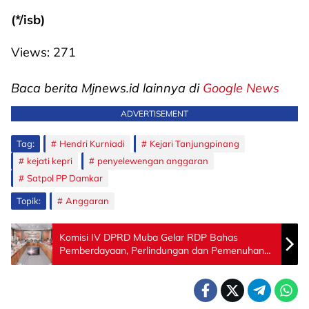
(*/isb)
Views:
271
Baca berita Mjnews.id lainnya di
Google News
ADVERTISEMENT
Tag:
Hendri Kurniadi
Kejari Tanjungpinang
kejati kepri
penyelewengan anggaran
Satpol PP Damkar
Topik:
Anggaran
Komisi IV DPRD Muba Gelar RDP Bahas
Pemberdayaan, Perlindungan dan Pemenuhan
Hak Buruh