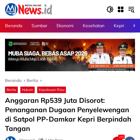
Langsung
ke
konten
Beranda
Sumbar
Ekonomi
Kesehatan
Kepri
Kri
Beranda
Berita
Berita
Hukum
Kepulauan Riau
Anggaran Rp539 Juta Disorot:
Penanganan Dugaan Penyelewengan
di Satpol PP-Damkar Kepri Berpindah
Tangan
271