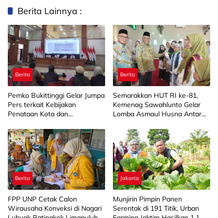
Berita Lainnya :
Berita
Berita
Pemko Bukittinggi Gelar Jumpa
Semarakkan HUT RI ke-81,
Pers terkait Kebijakan
Kemenag Sawahlunto Gelar
Penataan Kota dan
Lomba Asmaul Husna Antar
Pengelolaan Aset Barang Milik
SD/MI
Daerah
Berita
Jakarta
FPP UNP Cetak Calon
Munjirin Pimpin Panen
Wirausaha Konveksi di Nagari
Serentak di 191 Titik, Urban
Lubuak Batingkok Limapuluh
Farming Jaktim Hasilkan 1,1