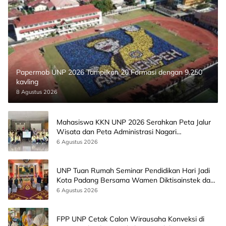
Papermob UNP 2026 Tampilkan 20 Formasi dengan 9.250
kavling
8 Agustus 2026
Mahasiswa KKN UNP 2026 Serahkan Peta Jalur
Wisata dan Peta Administrasi Nagari
Paninggahan
6 Agustus 2026
UNP Tuan Rumah Seminar Pendidikan Hari Jadi
Kota Padang Bersama Wamen Diktisainstek dan
CEO EMGS Malaysia
6 Agustus 2026
FPP UNP Cetak Calon Wirausaha Konveksi di