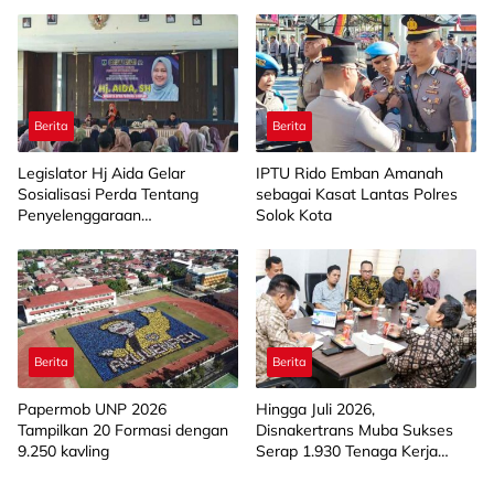
Pastikan Tidak Ada
Bahagia
Perambatan
Berita
Berita
Legislator Hj Aida Gelar
IPTU Rido Emban Amanah
Sosialisasi Perda Tentang
sebagai Kasat Lantas Polres
Penyelenggaraan
Solok Kota
Kesejahteraan Sosial di
Limapuluh Kota
Berita
Berita
Papermob UNP 2026
Hingga Juli 2026,
Tampilkan 20 Formasi dengan
Disnakertrans Muba Sukses
9.250 kavling
Serap 1.930 Tenaga Kerja
Lokal