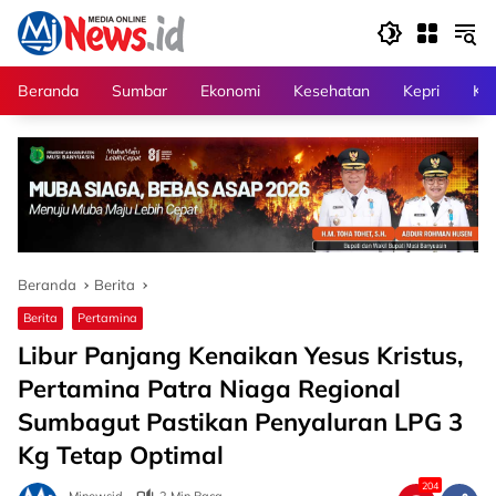
Langsung
ke
konten
Beranda
Sumbar
Ekonomi
Kesehatan
Kepri
Kri
Beranda
Berita
Berita
Pertamina
Libur Panjang Kenaikan Yesus Kristus,
Pertamina Patra Niaga Regional
Sumbagut Pastikan Penyaluran LPG 3
Kg Tetap Optimal
204