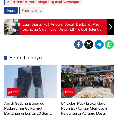
Pertamina Patra Niaga Regional Sumbagut
Topik:
pertamina
Luar Biasa! Raif Anaqie, Bocah Berbakat Asal
Sijunjung Siap Hoyak Asian Ethnic Got Talent
2026
Berita Lainnya :
Jakarta
Berita
Api di Gedung Bapenda
‎54 Calon Paskibraka Merah
Padam, Tim Gulkarmat
Putih Bukittinggi Memasuki
Bertahan di Lantai 10 demi
Pelatihan di Asrama Desa