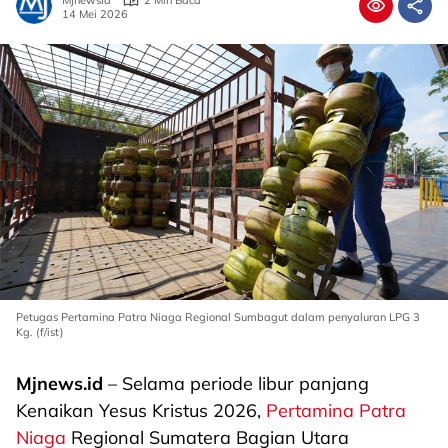
Mjnewsid
2 Min Baca
14 Mei 2026
Petugas Pertamina Patra Niaga Regional Sumbagut dalam penyaluran LPG 3
Kg. (f/ist)
Mjnews.id
– Selama periode libur panjang
Kenaikan Yesus Kristus 2026,
Pertamina Patra
Niaga
Regional Sumatera Bagian Utara