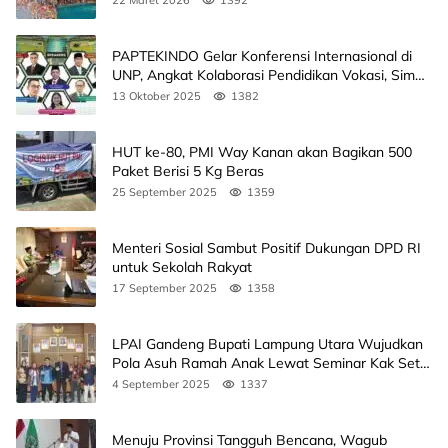
22 Maret 2026
1392
PAPTEKINDO Gelar Konferensi Internasional di
UNP, Angkat Kolaborasi Pendidikan Vokasi, Simak
Agendanya
13 Oktober 2025
1382
HUT ke-80, PMI Way Kanan akan Bagikan 500
Paket Berisi 5 Kg Beras
25 September 2025
1359
Menteri Sosial Sambut Positif Dukungan DPD RI
untuk Sekolah Rakyat
17 September 2025
1358
LPAI Gandeng Bupati Lampung Utara Wujudkan
Pola Asuh Ramah Anak Lewat Seminar Kak Seto,
Ini Jadwalnya
4 September 2025
1337
Menuju Provinsi Tangguh Bencana, Wagub