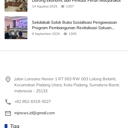
Dorong Ekonomi, dan Perkuat Peran Masyarakat
14 Agustus 2025
1307
Sekdakab Solok Buka Sosialisasi Pengawasan
Program Pembangunan Revitalisasi Satuan
Pendidikan
9 September 2025
1305
Jalan Lansano Nomor 1 RT 003 RW 003 Lolong Belanti,
Kecamatan Padang Utara, Kota Padang, Sumatera Barat,
Indonesia - 25133
+62 852-6319-5027
mjnews.id@gmail.com
Tag