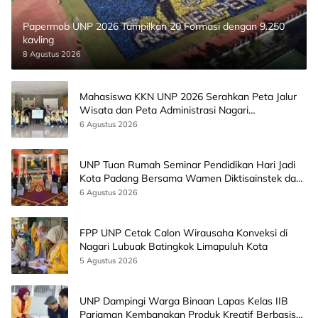
Papermob UNP 2026 Tampilkan 20 Formasi dengan 9.250
kavling
8 Agustus 2026
Mahasiswa KKN UNP 2026 Serahkan Peta Jalur
Wisata dan Peta Administrasi Nagari
Paninggahan
6 Agustus 2026
UNP Tuan Rumah Seminar Pendidikan Hari Jadi
Kota Padang Bersama Wamen Diktisainstek dan
CEO EMGS Malaysia
6 Agustus 2026
FPP UNP Cetak Calon Wirausaha Konveksi di
Nagari Lubuak Batingkok Limapuluh Kota
5 Agustus 2026
UNP Dampingi Warga Binaan Lapas Kelas IIB
Pariaman Kembangkan Produk Kreatif Berbasis