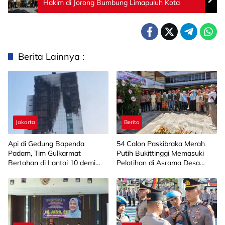
Hakim di Jorong Bumbung Limapuluh Kota
Berita Lainnya :
Jakarta
Berita
Api di Gedung Bapenda
‎54 Calon Paskibraka Merah
Padam, Tim Gulkarmat
Putih Bukittinggi Memasuki
Bertahan di Lantai 10 demi
Pelatihan di Asrama Desa
Pastikan Tidak Ada
Bahagia
Perambatan