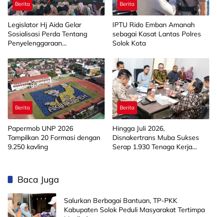
Berita
Berita
Legislator Hj Aida Gelar
IPTU Rido Emban Amanah
Sosialisasi Perda Tentang
sebagai Kasat Lantas Polres
Penyelenggaraan
Solok Kota
Kesejahteraan Sosial di
Limapuluh Kota
Berita
Berita
Papermob UNP 2026
Hingga Juli 2026,
Tampilkan 20 Formasi dengan
Disnakertrans Muba Sukses
9.250 kavling
Serap 1.930 Tenaga Kerja
Lokal
Baca Juga
Salurkan Berbagai Bantuan, TP-PKK
Kabupaten Solok Peduli Masyarakat Tertimpa