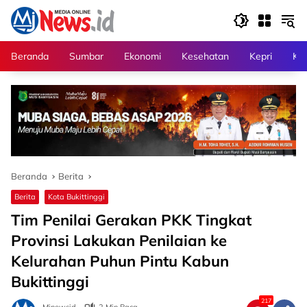
Langsung
ke
konten
Beranda
Sumbar
Ekonomi
Kesehatan
Kepri
Kri
Beranda
Berita
Berita
Kota Bukittinggi
Tim Penilai Gerakan PKK Tingkat
Provinsi Lakukan Penilaian ke
Kelurahan Puhun Pintu Kabun
Bukittinggi
217