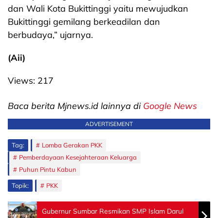
dan Wali Kota Bukittinggi yaitu mewujudkan
Bukittinggi gemilang berkeadilan dan
berbudaya,” ujarnya.
(Aii)
Views:
217
Baca berita Mjnews.id lainnya di
Google News
ADVERTISEMENT
Tag:
Lomba Gerakan PKK
Pemberdayaan Kesejahteraan Keluarga
Puhun Pintu Kabun
Topik:
PKK
Gubernur Sumbar Resmikan SMP Islam Darul