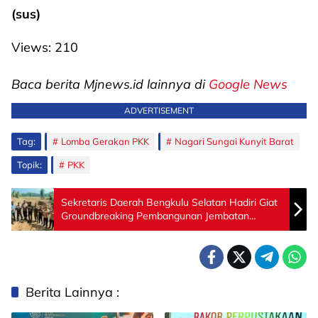
(sus)
Views:
210
Baca berita Mjnews.id lainnya di
Google News
ADVERTISEMENT
Tag:
Lomba Gerakan PKK
Nagari Sungai Kunyit Barat
Topik:
PKK
Sekretaris Daerah Bengkulu Selatan Hadiri Giat
Groundbreaking Pembangunan Jembatan
Garuda Tahap V dan VI
Berita Lainnya :