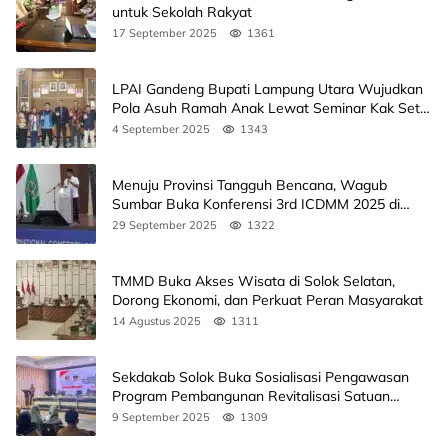
untuk Sekolah Rakyat
17 September 2025
1361
LPAI Gandeng Bupati Lampung Utara Wujudkan
Pola Asuh Ramah Anak Lewat Seminar Kak Seto,
Ini Jadwalnya
4 September 2025
1343
Menuju Provinsi Tangguh Bencana, Wagub
Sumbar Buka Konferensi 3rd ICDMM 2025 di
Unand
29 September 2025
1322
TMMD Buka Akses Wisata di Solok Selatan,
Dorong Ekonomi, dan Perkuat Peran Masyarakat
14 Agustus 2025
1311
Sekdakab Solok Buka Sosialisasi Pengawasan
Program Pembangunan Revitalisasi Satuan
Pendidikan
9 September 2025
1309