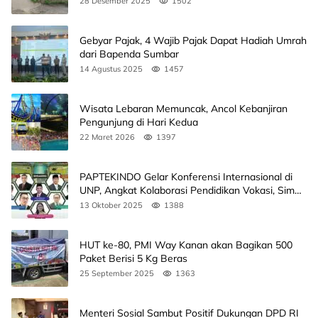
28 Desember 2025
1502
Gebyar Pajak, 4 Wajib Pajak Dapat Hadiah Umrah
dari Bapenda Sumbar
14 Agustus 2025
1457
Wisata Lebaran Memuncak, Ancol Kebanjiran
Pengunjung di Hari Kedua
22 Maret 2026
1397
PAPTEKINDO Gelar Konferensi Internasional di
UNP, Angkat Kolaborasi Pendidikan Vokasi, Simak
Agendanya
13 Oktober 2025
1388
HUT ke-80, PMI Way Kanan akan Bagikan 500
Paket Berisi 5 Kg Beras
25 September 2025
1363
Menteri Sosial Sambut Positif Dukungan DPD RI