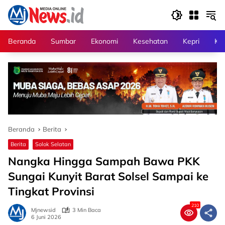
Langsung
ke
konten
Beranda
Sumbar
Ekonomi
Kesehatan
Kepri
Kri
Beranda
Berita
Berita
Solok Selatan
Nangka Hingga Sampah Bawa PKK
Sungai Kunyit Barat Solsel Sampai ke
Tingkat Provinsi
210
Mjnewsid
3 Min Baca
6 Juni 2026