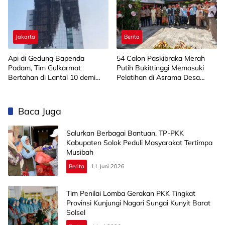
Jakarta
Berita
Api di Gedung Bapenda
‎54 Calon Paskibraka Merah
Padam, Tim Gulkarmat
Putih Bukittinggi Memasuki
Bertahan di Lantai 10 demi
Pelatihan di Asrama Desa
Pastikan Tidak Ada
Bahagia
Perambatan
Baca Juga
Salurkan Berbagai Bantuan, TP-PKK
Kabupaten Solok Peduli Masyarakat Tertimpa
Musibah
Berita
11 Juni 2026
Tim Penilai Lomba Gerakan PKK Tingkat
Provinsi Kunjungi Nagari Sungai Kunyit Barat
Solsel