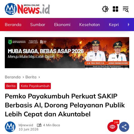
Langsung
ke
konten
Beranda
Sumbar
Ekonomi
Kesehatan
Kepri
Kri
Beranda
Berita
Berita
Kota Payakumbuh
Pemko Payakumbuh Perkuat SAKIP
Berbasis AI, Dorong Pelayanan Publik
Lebih Cepat dan Akuntabel
246
Mjnewsid
4 Min Baca
10 Juni 2026