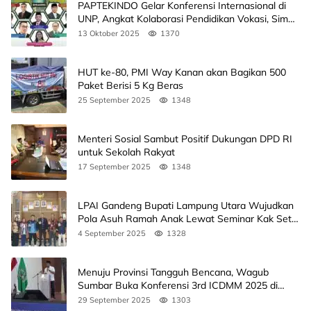
PAPTEKINDO Gelar Konferensi Internasional di
UNP, Angkat Kolaborasi Pendidikan Vokasi, Simak
Agendanya
13 Oktober 2025
1370
HUT ke-80, PMI Way Kanan akan Bagikan 500
Paket Berisi 5 Kg Beras
25 September 2025
1348
Menteri Sosial Sambut Positif Dukungan DPD RI
untuk Sekolah Rakyat
17 September 2025
1348
LPAI Gandeng Bupati Lampung Utara Wujudkan
Pola Asuh Ramah Anak Lewat Seminar Kak Seto,
Ini Jadwalnya
4 September 2025
1328
Menuju Provinsi Tangguh Bencana, Wagub
Sumbar Buka Konferensi 3rd ICDMM 2025 di
Unand
29 September 2025
1303