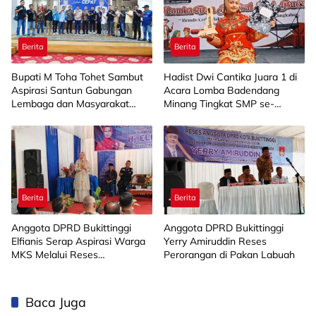
Berita
Berita
Bupati M Toha Tohet Sambut
Hadist Dwi Cantika Juara 1 di
Aspirasi Santun Gabungan
Acara Lomba Badendang
Lembaga dan Masyarakat
Minang Tingkat SMP se-
Muba Bersatu
Limapuluh Kota
Berita
Berita
Anggota DPRD Bukittinggi
Anggota DPRD Bukittinggi
Elfianis Serap Aspirasi Warga
Yerry Amiruddin Reses
MKS Melalui Reses
Perorangan di Pakan Labuah
Perorangan
Baca Juga