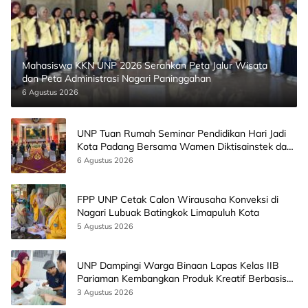
Mahasiswa KKN UNP 2026 Serahkan Peta Jalur Wisata
dan Peta Administrasi Nagari Paninggahan
6 Agustus 2026
UNP Tuan Rumah Seminar Pendidikan Hari Jadi
Kota Padang Bersama Wamen Diktisainstek dan
CEO EMGS Malaysia
6 Agustus 2026
FPP UNP Cetak Calon Wirausaha Konveksi di
Nagari Lubuak Batingkok Limapuluh Kota
5 Agustus 2026
UNP Dampingi Warga Binaan Lapas Kelas IIB
Pariaman Kembangkan Produk Kreatif Berbasis
AI
3 Agustus 2026