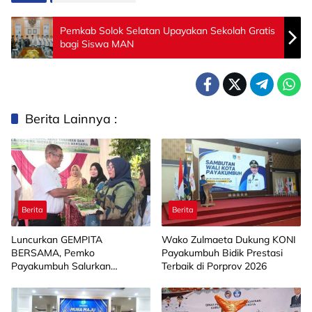
Pemkab Solok Selatan Upayakan Sekolah Gratis
bagi Siswa MAN
Berita Lainnya :
Berita
Berita
Luncurkan GEMPITA
Wako Zulmaeta Dukung KONI
BERSAMA, Pemko
Payakumbuh Bidik Prestasi
Payakumbuh Salurkan
Terbaik di Porprov 2026
Bantuan Budidaya Pangan
kepada 15 KWT