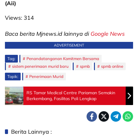
(Aii)
Views:
314
Baca berita Mjnews.id lainnya di
Google News
ADVERTISEMENT
Tag:
Penandatanganan Komitmen Bersama
sistem penerimaan murid baru
spmb
spmb online
Topik:
Penerimaan Murid
RS Tamar Medical Centre Pariaman Semakin
Berkembang, Fasilitas Poli Lengkap
Berita Lainnya :