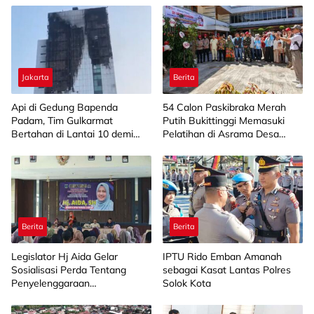
Jakarta
Berita
Api di Gedung Bapenda
‎54 Calon Paskibraka Merah
Padam, Tim Gulkarmat
Putih Bukittinggi Memasuki
Bertahan di Lantai 10 demi
Pelatihan di Asrama Desa
Pastikan Tidak Ada
Bahagia
Perambatan
Berita
Berita
Legislator Hj Aida Gelar
IPTU Rido Emban Amanah
Sosialisasi Perda Tentang
sebagai Kasat Lantas Polres
Penyelenggaraan
Solok Kota
Kesejahteraan Sosial di
Limapuluh Kota