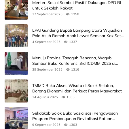
Menteri Sosial Sambut Positif Dukungan DPD RI
untuk Sekolah Rakyat
17 September 2025
1358
LPAI Gandeng Bupati Lampung Utara Wujudkan
Pola Asuh Ramah Anak Lewat Seminar Kak Seto,
Ini Jadwalnya
4 September 2025
1337
Menuju Provinsi Tangguh Bencana, Wagub
Sumbar Buka Konferensi 3rd ICDMM 2025 di
Unand
29 September 2025
1316
TMMD Buka Akses Wisata di Solok Selatan,
Dorong Ekonomi, dan Perkuat Peran Masyarakat
14 Agustus 2025
1305
Sekdakab Solok Buka Sosialisasi Pengawasan
Program Pembangunan Revitalisasi Satuan
Pendidikan
9 September 2025
1303