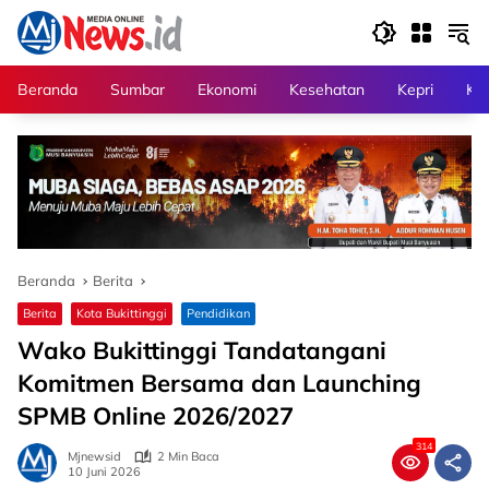
Langsung
ke
konten
Beranda
Sumbar
Ekonomi
Kesehatan
Kepri
Kri
Beranda
Berita
Berita
Kota Bukittinggi
Pendidikan
Wako Bukittinggi Tandatangani
Komitmen Bersama dan Launching
SPMB Online 2026/2027
314
Mjnewsid
2 Min Baca
10 Juni 2026