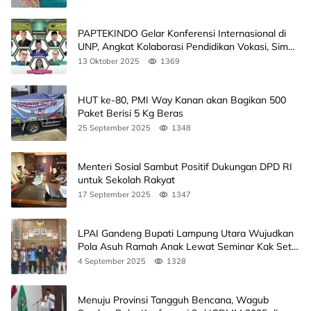
PAPTEKINDO Gelar Konferensi Internasional di
UNP, Angkat Kolaborasi Pendidikan Vokasi, Simak
Agendanya
13 Oktober 2025
1369
HUT ke-80, PMI Way Kanan akan Bagikan 500
Paket Berisi 5 Kg Beras
25 September 2025
1348
Menteri Sosial Sambut Positif Dukungan DPD RI
untuk Sekolah Rakyat
17 September 2025
1347
LPAI Gandeng Bupati Lampung Utara Wujudkan
Pola Asuh Ramah Anak Lewat Seminar Kak Seto,
Ini Jadwalnya
4 September 2025
1328
Menuju Provinsi Tangguh Bencana, Wagub