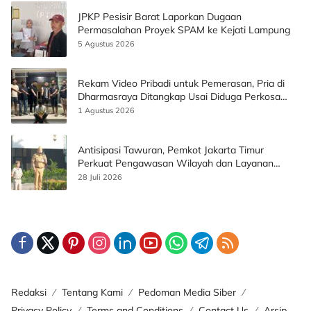
JPKP Pesisir Barat Laporkan Dugaan
Permasalahan Proyek SPAM ke Kejati Lampung
5 Agustus 2026
Rekam Video Pribadi untuk Pemerasan, Pria di
Dharmasraya Ditangkap Usai Diduga Perkosa
Korban
1 Agustus 2026
Antisipasi Tawuran, Pemkot Jakarta Timur
Perkuat Pengawasan Wilayah dan Layanan
Publik
28 Juli 2026
Redaksi
Tentang Kami
Pedoman Media Siber
Privacy Policy
Terms and Conditions
Contact Us
Arsip