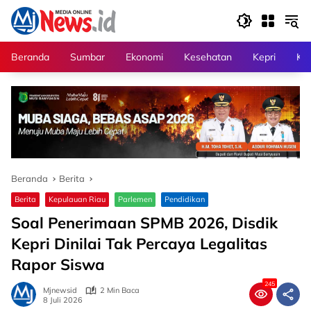
Langsung
ke
konten
Beranda
Sumbar
Ekonomi
Kesehatan
Kepri
Kri
Beranda
Berita
Berita
Kepulauan Riau
Parlemen
Pendidikan
Soal Penerimaan SPMB 2026, Disdik
Kepri Dinilai Tak Percaya Legalitas
Rapor Siswa
245
Mjnewsid
2 Min Baca
8 Juli 2026