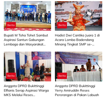
kepada 15 KWT
Berita
Berita
Bupati M Toha Tohet Sambut
Hadist Dwi Cantika Juara 1 di
Aspirasi Santun Gabungan
Acara Lomba Badendang
Lembaga dan Masyarakat
Minang Tingkat SMP se-
Muba Bersatu
Limapuluh Kota
Berita
Berita
Anggota DPRD Bukittinggi
Anggota DPRD Bukittinggi
Elfianis Serap Aspirasi Warga
Yerry Amiruddin Reses
MKS Melalui Reses
Perorangan di Pakan Labuah
Perorangan