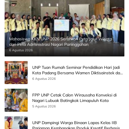
Mahasiswa KKN UNP 2026 Serahkan Peta Jalur Wisata
dan Peta Administrasi Nagari Paninggahan
6 Agustus 2026
UNP Tuan Rumah Seminar Pendidikan Hari Jadi
Kota Padang Bersama Wamen Diktisainstek dan
CEO EMGS Malaysia
6 Agustus 2026
FPP UNP Cetak Calon Wirausaha Konveksi di
Nagari Lubuak Batingkok Limapuluh Kota
5 Agustus 2026
UNP Dampingi Warga Binaan Lapas Kelas IIB
Pariaman Kembangkan Produk Kreatif Berbasis