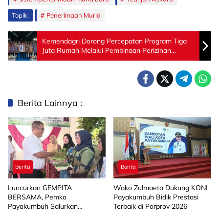
Topik:
Penerimaan Murid
Kemendagri Dorong Percepatan Program Tiga
Juta Rumah Melalui Pembinaan Perizinan
Daerah
Berita Lainnya :
Berita
Berita
Luncurkan GEMPITA
Wako Zulmaeta Dukung KONI
BERSAMA, Pemko
Payakumbuh Bidik Prestasi
Payakumbuh Salurkan
Terbaik di Porprov 2026
Bantuan Budidaya Pangan