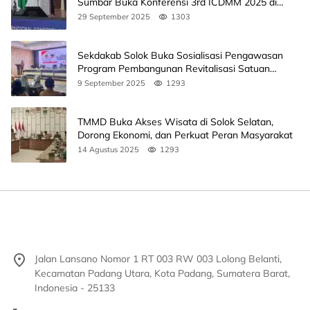
Sumbar Buka Konferensi 3rd ICDMM 2025 di
Unand
29 September 2025
1303
Sekdakab Solok Buka Sosialisasi Pengawasan
Program Pembangunan Revitalisasi Satuan
Pendidikan
9 September 2025
1293
TMMD Buka Akses Wisata di Solok Selatan,
Dorong Ekonomi, dan Perkuat Peran Masyarakat
14 Agustus 2025
1293
Jalan Lansano Nomor 1 RT 003 RW 003 Lolong Belanti,
Kecamatan Padang Utara, Kota Padang, Sumatera Barat,
Indonesia - 25133