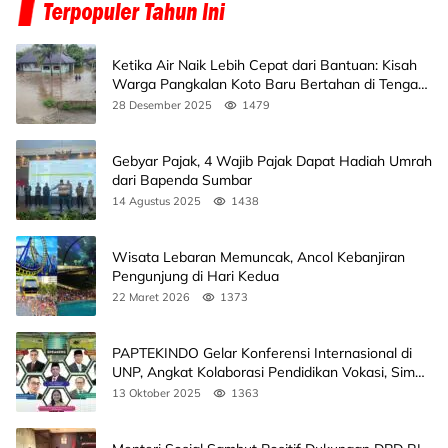
Ketika Air Naik Lebih Cepat dari Bantuan: Kisah
Warga Pangkalan Koto Baru Bertahan di Tengah
Banjir
28 Desember 2025
1479
Gebyar Pajak, 4 Wajib Pajak Dapat Hadiah Umrah
dari Bapenda Sumbar
14 Agustus 2025
1438
Wisata Lebaran Memuncak, Ancol Kebanjiran
Pengunjung di Hari Kedua
22 Maret 2026
1373
PAPTEKINDO Gelar Konferensi Internasional di
UNP, Angkat Kolaborasi Pendidikan Vokasi, Simak
Agendanya
13 Oktober 2025
1363