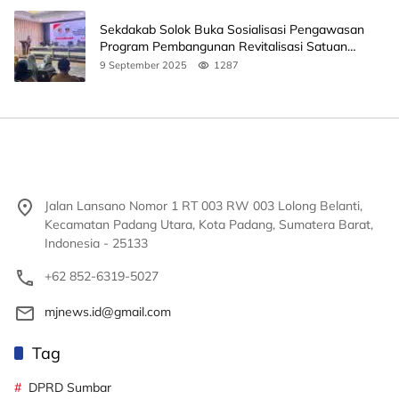
Sekdakab Solok Buka Sosialisasi Pengawasan
Program Pembangunan Revitalisasi Satuan
Pendidikan
9 September 2025
1287
Jalan Lansano Nomor 1 RT 003 RW 003 Lolong Belanti,
Kecamatan Padang Utara, Kota Padang, Sumatera Barat,
Indonesia - 25133
+62 852-6319-5027
mjnews.id@gmail.com
Tag
DPRD Sumbar