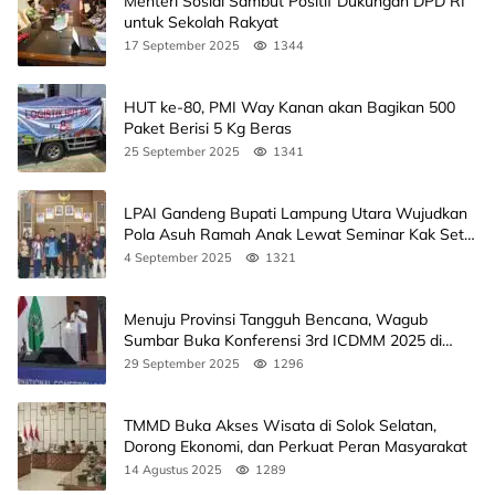
Menteri Sosial Sambut Positif Dukungan DPD RI
untuk Sekolah Rakyat
17 September 2025
1344
HUT ke-80, PMI Way Kanan akan Bagikan 500
Paket Berisi 5 Kg Beras
25 September 2025
1341
LPAI Gandeng Bupati Lampung Utara Wujudkan
Pola Asuh Ramah Anak Lewat Seminar Kak Seto,
Ini Jadwalnya
4 September 2025
1321
Menuju Provinsi Tangguh Bencana, Wagub
Sumbar Buka Konferensi 3rd ICDMM 2025 di
Unand
29 September 2025
1296
TMMD Buka Akses Wisata di Solok Selatan,
Dorong Ekonomi, dan Perkuat Peran Masyarakat
14 Agustus 2025
1289