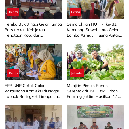
Berita
Berita
Pemko Bukittinggi Gelar Jumpa
Semarakkan HUT RI ke-81,
Pers terkait Kebijakan
Kemenag Sawahlunto Gelar
Penataan Kota dan
Lomba Asmaul Husna Antar
Pengelolaan Aset Barang Milik
SD/MI
Daerah
Berita
Jakarta
FPP UNP Cetak Calon
Munjirin Pimpin Panen
Wirausaha Konveksi di Nagari
Serentak di 191 Titik, Urban
Lubuak Batingkok Limapuluh
Farming Jaktim Hasilkan 1,1
Kota
Ton Jagung dan Sayuran