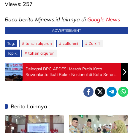
Views:
257
Baca berita Mjnews.id lainnya di
Google News
ADVERTISEMENT
Tag:
tahsin alquran
zulfahmi
Zulkifli
Topik:
tahsin alquran
Delegasi DPC APDESI Merah Putih Kota
Sawahlunto Ikuti Raker Nasional di Kota Serang
Banten
Berita Lainnya :