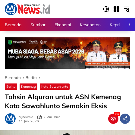
Langsung
ke
konten
Beranda
Sumbar
Ekonomi
Kesehatan
Kepri
Kri
Beranda
Berita
Berita
Kemenag
Kota Sawahlunto
Tahsin Alquran untuk ASN Kemenag
Kota Sawahlunto Semakin Eksis
257
Mjnewsid
2 Min Baca
11 Juni 2026