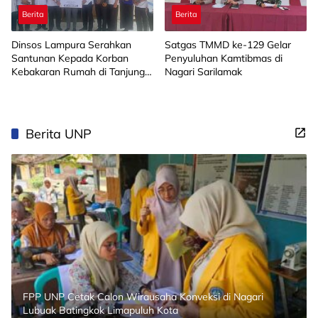
Berita
Berita
Dinsos Lampura Serahkan
Satgas TMMD ke-129 Gelar
Santunan Kepada Korban
Penyuluhan Kamtibmas di
Kebakaran Rumah di Tanjung
Nagari Sarilamak
Harapan
Berita UNP
FPP UNP Cetak Calon Wirausaha Konveksi di Nagari
Lubuak Batingkok Limapuluh Kota