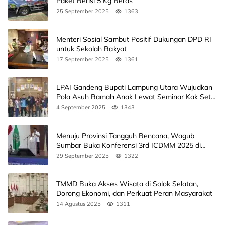
Paket Berisi 5 Kg Beras
25 September 2025
1363
Menteri Sosial Sambut Positif Dukungan DPD RI
untuk Sekolah Rakyat
17 September 2025
1361
LPAI Gandeng Bupati Lampung Utara Wujudkan
Pola Asuh Ramah Anak Lewat Seminar Kak Seto,
Ini Jadwalnya
4 September 2025
1343
Menuju Provinsi Tangguh Bencana, Wagub
Sumbar Buka Konferensi 3rd ICDMM 2025 di
Unand
29 September 2025
1322
TMMD Buka Akses Wisata di Solok Selatan,
Dorong Ekonomi, dan Perkuat Peran Masyarakat
14 Agustus 2025
1311