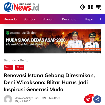
Langsung
ke
konten
Beranda
Sumbar
Ekonomi
Kesehatan
Kepri
Kri
Beranda
Berita
Berita
Blitar
Renovasi Istana Gebang Diresmikan,
Deni Wicaksono: Blitar Harus Jadi
Inspirasi Generasi Muda
276
Mariyono Setyo Budi
3 Min Baca
15 Juni 2026