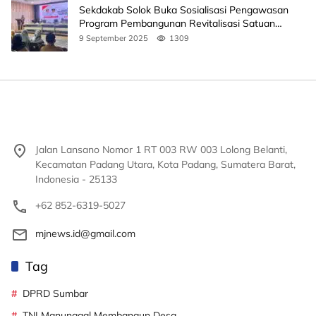
Sekdakab Solok Buka Sosialisasi Pengawasan
Program Pembangunan Revitalisasi Satuan
Pendidikan
9 September 2025
1309
Jalan Lansano Nomor 1 RT 003 RW 003 Lolong Belanti,
Kecamatan Padang Utara, Kota Padang, Sumatera Barat,
Indonesia - 25133
+62 852-6319-5027
mjnews.id@gmail.com
Tag
DPRD Sumbar
TNI Manunggal Membangun Desa