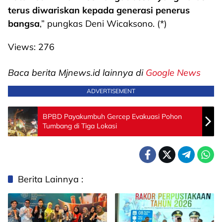
terus diwariskan kepada generasi penerus
bangsa
,” pungkas Deni Wicaksono. (*)
Views:
276
Baca berita Mjnews.id lainnya di
Google News
ADVERTISEMENT
BPBD Payakumbuh Gercep Evakuasi Pohon
Tumbang di Tiga Lokasi
Berita Lainnya :