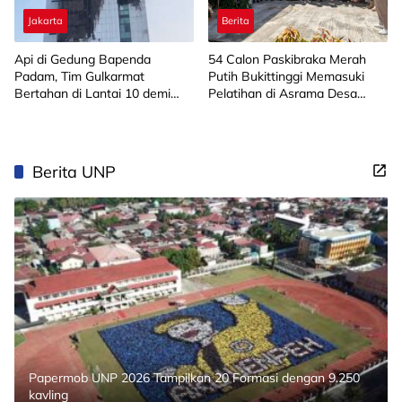
Jakarta
Berita
Api di Gedung Bapenda
‎54 Calon Paskibraka Merah
Padam, Tim Gulkarmat
Putih Bukittinggi Memasuki
Bertahan di Lantai 10 demi
Pelatihan di Asrama Desa
Pastikan Tidak Ada
Bahagia
Perambatan
Berita UNP
Papermob UNP 2026 Tampilkan 20 Formasi dengan 9.250
kavling