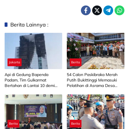
Berita Lainnya :
Jakarta
Berita
Api di Gedung Bapenda
‎54 Calon Paskibraka Merah
Padam, Tim Gulkarmat
Putih Bukittinggi Memasuki
Bertahan di Lantai 10 demi
Pelatihan di Asrama Desa
Pastikan Tidak Ada
Bahagia
Perambatan
Berita
Berita