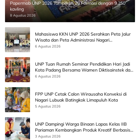
Papermob UNP 2026 Tampilkan 20 Formasi dengan 9.250
kavling
8 Agustus 2026
Mahasiswa KKN UNP 2026 Serahkan Peta Jalur
Wisata dan Peta Administrasi Nagari
Paninggahan
6 Agustus 2026
UNP Tuan Rumah Seminar Pendidikan Hari Jadi
Kota Padang Bersama Wamen Diktisainstek dan
CEO EMGS Malaysia
6 Agustus 2026
FPP UNP Cetak Calon Wirausaha Konveksi di
Nagari Lubuak Batingkok Limapuluh Kota
5 Agustus 2026
UNP Dampingi Warga Binaan Lapas Kelas IIB
Pariaman Kembangkan Produk Kreatif Berbasis
AI
3 Agustus 2026