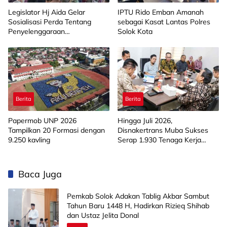
Legislator Hj Aida Gelar
IPTU Rido Emban Amanah
Sosialisasi Perda Tentang
sebagai Kasat Lantas Polres
Penyelenggaraan
Solok Kota
Kesejahteraan Sosial di
Limapuluh Kota
Berita
Berita
Papermob UNP 2026
Hingga Juli 2026,
Tampilkan 20 Formasi dengan
Disnakertrans Muba Sukses
9.250 kavling
Serap 1.930 Tenaga Kerja
Lokal
Baca Juga
Pemkab Solok Adakan Tablig Akbar Sambut
Tahun Baru 1448 H, Hadirkan Rizieq Shihab
dan Ustaz Jelita Donal