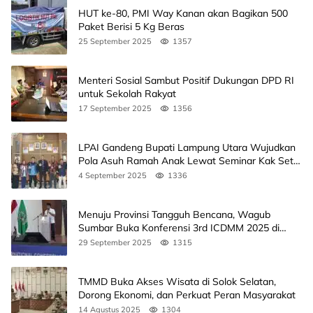
HUT ke-80, PMI Way Kanan akan Bagikan 500
Paket Berisi 5 Kg Beras
25 September 2025
1357
Menteri Sosial Sambut Positif Dukungan DPD RI
untuk Sekolah Rakyat
17 September 2025
1356
LPAI Gandeng Bupati Lampung Utara Wujudkan
Pola Asuh Ramah Anak Lewat Seminar Kak Seto,
Ini Jadwalnya
4 September 2025
1336
Menuju Provinsi Tangguh Bencana, Wagub
Sumbar Buka Konferensi 3rd ICDMM 2025 di
Unand
29 September 2025
1315
TMMD Buka Akses Wisata di Solok Selatan,
Dorong Ekonomi, dan Perkuat Peran Masyarakat
14 Agustus 2025
1304