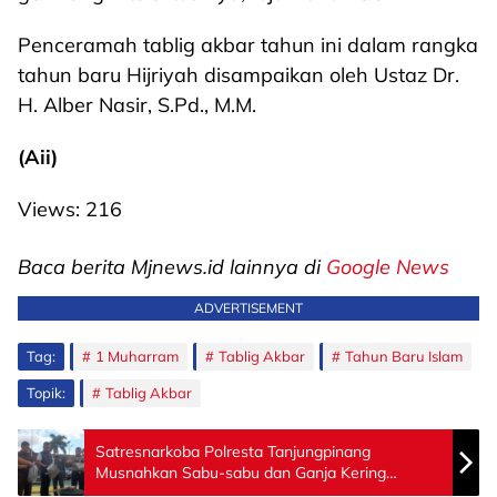
Penceramah tablig akbar tahun ini dalam rangka
tahun baru Hijriyah disampaikan oleh Ustaz Dr.
H. Alber Nasir, S.Pd., M.M.
(Aii)
Views:
216
Baca berita Mjnews.id lainnya di
Google News
ADVERTISEMENT
Tag:
1 Muharram
Tablig Akbar
Tahun Baru Islam
Topik:
Tablig Akbar
Satresnarkoba Polresta Tanjungpinang
Musnahkan Sabu-sabu dan Ganja Kering
Seberat 6,9 Kg