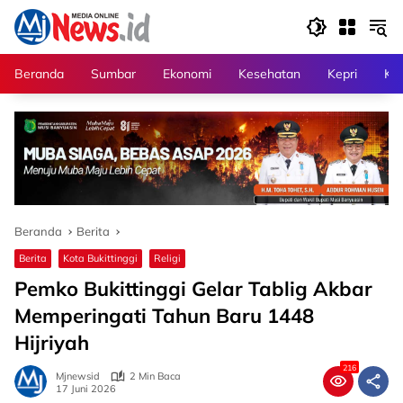
Langsung
ke
konten
Beranda
Sumbar
Ekonomi
Kesehatan
Kepri
Kri
Beranda
Berita
Berita
Kota Bukittinggi
Religi
Pemko Bukittinggi Gelar Tablig Akbar
Memperingati Tahun Baru 1448
Hijriyah
216
Mjnewsid
2 Min Baca
17 Juni 2026