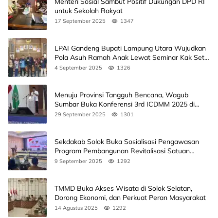
Menteri Sosial Sambut Positif Dukungan DPD RI
untuk Sekolah Rakyat
17 September 2025
1347
LPAI Gandeng Bupati Lampung Utara Wujudkan
Pola Asuh Ramah Anak Lewat Seminar Kak Seto,
Ini Jadwalnya
4 September 2025
1326
Menuju Provinsi Tangguh Bencana, Wagub
Sumbar Buka Konferensi 3rd ICDMM 2025 di
Unand
29 September 2025
1301
Sekdakab Solok Buka Sosialisasi Pengawasan
Program Pembangunan Revitalisasi Satuan
Pendidikan
9 September 2025
1292
TMMD Buka Akses Wisata di Solok Selatan,
Dorong Ekonomi, dan Perkuat Peran Masyarakat
14 Agustus 2025
1292