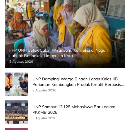
FPP UNP Cetak Calon Wirausaha Konveksi di Nagari
Lubuak Batingkok Limapuluh Kota
5 Agustus 2026
UNP Dampingi Warga Binaan Lapas Kelas IIB
Pariaman Kembangkan Produk Kreatif Berbasis
AI
3 Agustus 2026
UNP Sambut 12.128 Mahasiswa Baru dalam
PKKMB 2026
3 Agustus 2026