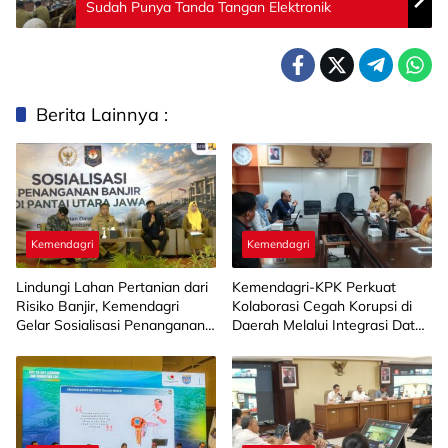
Sudah Punya Tanda Tangan Elektronik
Berita Lainnya :
Kemendagri
Kemendagri
Lindungi Lahan Pertanian dari
Kemendagri-KPK Perkuat
Risiko Banjir, Kemendagri
Kolaborasi Cegah Korupsi di
Gelar Sosialisasi Penanganan
Daerah Melalui Integrasi Data
Banjir Melalui Program FMNJP
SIPD
di Brebes