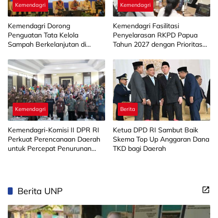
Kemendagri
Kemendagri
Kemendagri Dorong
Kemendagri Fasilitasi
Penguatan Tata Kelola
Penyelarasan RKPD Papua
Sampah Berkelanjutan di
Tahun 2027 dengan Prioritas
Daerah
Pembangunan Nasional
Kemendagri
Berita
Kemendagri-Komisi II DPR RI
Ketua DPD RI Sambut Baik
Perkuat Perencanaan Daerah
Skema Top Up Anggaran Dana
untuk Percepat Penurunan
TKD bagi Daerah
Stunting di Kabupaten
Bandung
Berita UNP