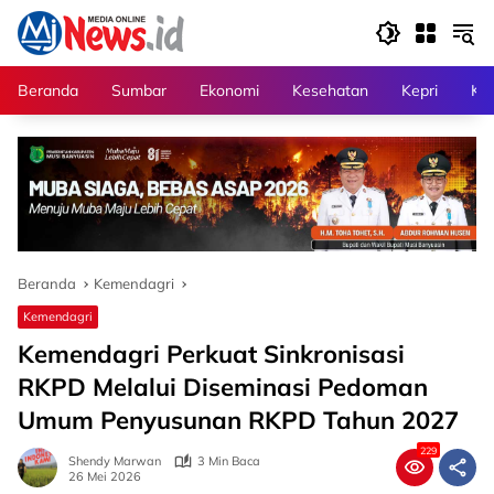
Langsung
ke
konten
Beranda
Sumbar
Ekonomi
Kesehatan
Kepri
Kri
Beranda
Kemendagri
Kemendagri
Kemendagri Perkuat Sinkronisasi
RKPD Melalui Diseminasi Pedoman
Umum Penyusunan RKPD Tahun 2027
229
Shendy Marwan
3 Min Baca
26 Mei 2026