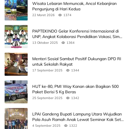
Wisata Lebaran Memuncak, Ancol Kebanjiran
Pengunjung di Hari Kedua
22 Maret 2026
1374
PAPTEKINDO Gelar Konferensi Internasional di
UNP, Angkat Kolaborasi Pendidikan Vokasi, Simak
Agendanya
13 Oktober 2025
1364
Menteri Sosial Sambut Positif Dukungan DPD RI
untuk Sekolah Rakyat
17 September 2025
1344
HUT ke-80, PMI Way Kanan akan Bagikan 500
Paket Berisi 5 Kg Beras
25 September 2025
1342
LPAI Gandeng Bupati Lampung Utara Wujudkan
Pola Asuh Ramah Anak Lewat Seminar Kak Seto,
Ini Jadwalnya
4 September 2025
1322