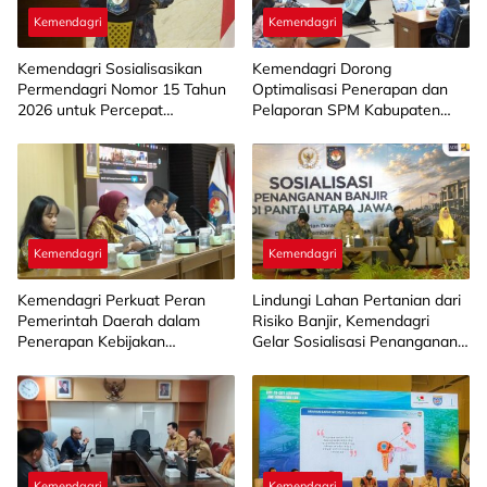
Kemendagri
Kemendagri
Kemendagri Sosialisasikan
Kemendagri Dorong
Permendagri Nomor 15 Tahun
Optimalisasi Penerapan dan
2026 untuk Percepat
Pelaporan SPM Kabupaten
Penyerahan PSU Perumahan
Hulu Sungai Selatan Tahun
kepada Pemerintah Daerah
2026
Kemendagri
Kemendagri
Kemendagri Perkuat Peran
Lindungi Lahan Pertanian dari
Pemerintah Daerah dalam
Risiko Banjir, Kemendagri
Penerapan Kebijakan
Gelar Sosialisasi Penanganan
Penyelenggaraan Transmigrasi
Banjir Melalui Program FMNJP
di Brebes
Kemendagri
Kemendagri