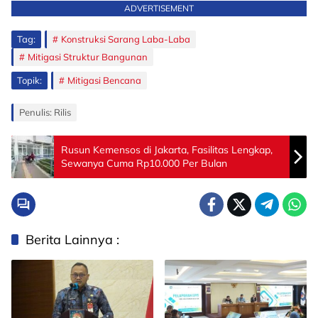
ADVERTISEMENT
Tag:
Konstruksi Sarang Laba-Laba
Mitigasi Struktur Bangunan
Topik:
Mitigasi Bencana
Penulis: Rilis
Rusun Kemensos di Jakarta, Fasilitas Lengkap,
Sewanya Cuma Rp10.000 Per Bulan
Berita Lainnya :