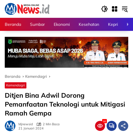
Langsung
ke
konten
Beranda
Sumbar
Ekonomi
Kesehatan
Kepri
Kri
Beranda
Kemendagri
Kemendagri
Ditjen Bina Adwil Dorong
Pemanfaatan Teknologi untuk Mitigasi
Ramah Gempa
66
Mjnewsid
2 Min Baca
21 Januari 2024