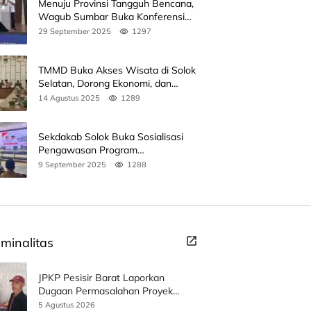
Menuju Provinsi Tangguh Bencana,
Wagub Sumbar Buka Konferensi
3rd ICDMM 2025 di Unand
29 September 2025
1297
TMMD Buka Akses Wisata di Solok
Selatan, Dorong Ekonomi, dan
Perkuat Peran Masyarakat
14 Agustus 2025
1289
Sekdakab Solok Buka Sosialisasi
Pengawasan Program
Pembangunan Revitalisasi Satuan
9 September 2025
1288
Pendidikan
iminalitas
JPKP Pesisir Barat Laporkan
Dugaan Permasalahan Proyek
SPAM ke Kejati Lampung
5 Agustus 2026