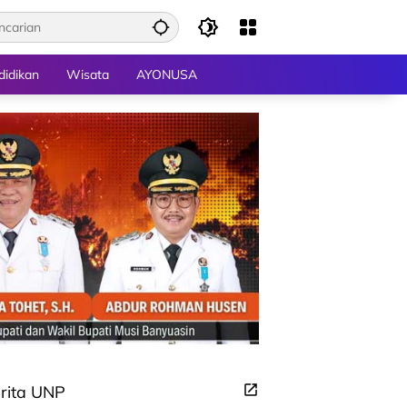
didikan
Wisata
AYONUSA
rita UNP