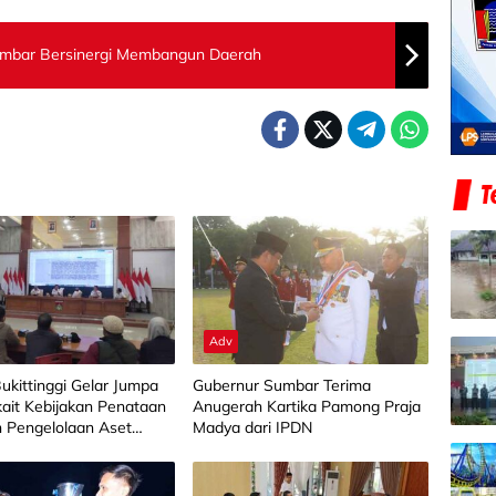
umbar Bersinergi Membangun Daerah
Adv
kittinggi Gelar Jumpa
Gubernur Sumbar Terima
kait Kebijakan Penataan
Anugerah Kartika Pamong Praja
n Pengelolaan Aset
Madya dari IPDN
ilik Daerah