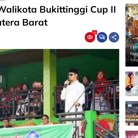
alikota Bukittinggi Cup II
tera Barat
65
FPP
Nag
5 Ag