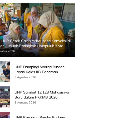
 UNP Cetak Calon Wirausaha Konveksi di
ari Lubuak Batingkok Limapuluh Kota
ustus 2026
UNP Dampingi Warga Binaan
Lapas Kelas IIB Pariaman
Kembangkan Produk Kreatif
3 Agustus 2026
Berbasis AI
UNP Sambut 12.128 Mahasiswa
Baru dalam PKKMB 2026
3 Agustus 2026
UNP Bersama Pemko Padang