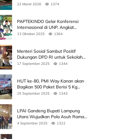
Kedua
22 Maret 2026
1374
PAPTEKINDO Gelar Konferensi
Internasional di UNP, Angkat
Kolaborasi Pendidikan Vokasi,
13 Oktober 2025
1364
Simak Agendanya
Menteri Sosial Sambut Positif
Dukungan DPD RI untuk Sekolah
Rakyat
17 September 2025
1344
HUT ke-80, PMI Way Kanan akan
Bagikan 500 Paket Berisi 5 Kg
Beras
25 September 2025
1343
LPAI Gandeng Bupati Lampung
Utara Wujudkan Pola Asuh Ramah
Anak Lewat Seminar Kak Seto, Ini
4 September 2025
1322
Jadwalnya