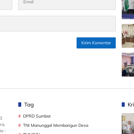
Tag
Kr
DPRD Sumbar
3
ra,
TNI Manunggal Membangun Desa
ia -