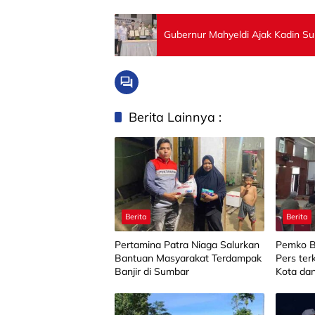
Gubernur Mahyeldi Ajak Kadin S
Berita Lainnya :
Berita
Berita
Pertamina Patra Niaga Salurkan
Pemko Bu
Bantuan Masyarakat Terdampak
Pers ter
Banjir di Sumbar
Kota da
Barang M