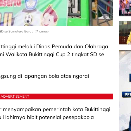
 SD se Sumatera Barat. (f/humas)
ittinggi melalui Dinas Pemuda dan Olahraga
i Walikota Bukittinggi Cup 2 tingkat SD se
angsung di lapangan bola atas ngarai
ADVERTISEMENT
ar menyampaikan pemerintah kota Bukittinggi
 lahirnya bibit potensial pesepakbola