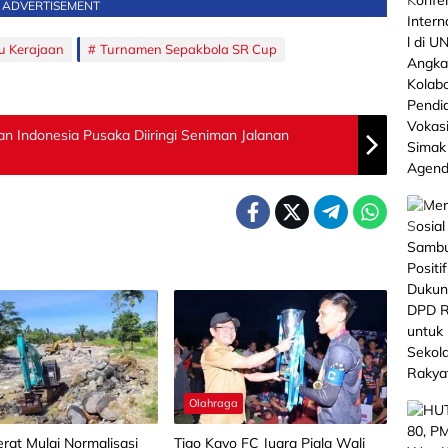
ADVERTISEMENT
u Kerajaan
Turnamen Sepakbola SR Cup
n Indonesia Pusaka Diiringi Seniman Jalanan
Olahraga
erat Mulai Normalisasi
Tigo Kayo FC Juara Piala Wali