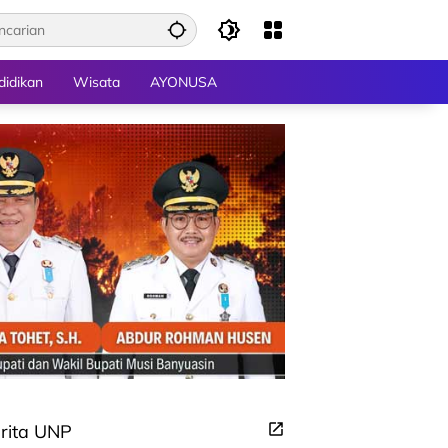
didikan
Wisata
AYONUSA
rita UNP