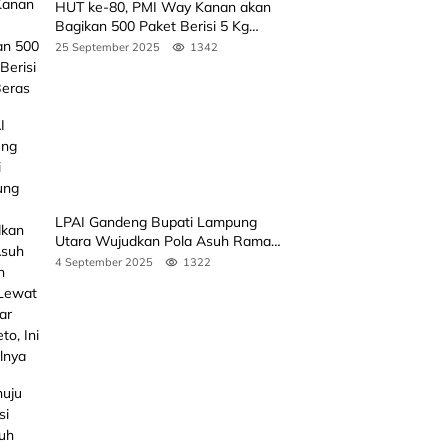
HUT ke-80, PMI Way Kanan akan
Bagikan 500 Paket Berisi 5 Kg
Beras
25 September 2025
1342
LPAI Gandeng Bupati Lampung
Utara Wujudkan Pola Asuh Ramah
Anak Lewat Seminar Kak Seto, Ini
4 September 2025
1322
Jadwalnya