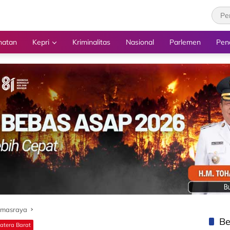
hatan
Kepri
Kriminalitas
Nasional
Parlemen
Pen
rmasraya
Be
atera Barat