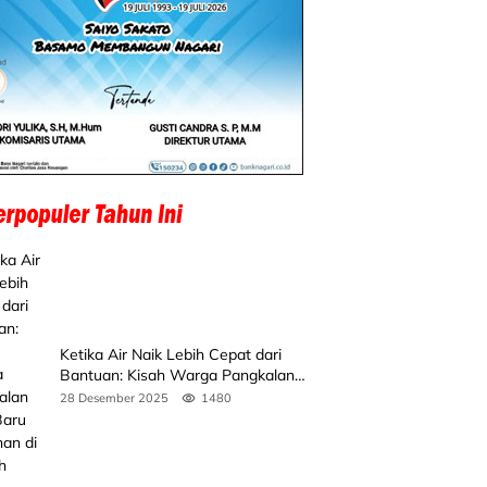
Ketika Air Naik Lebih Cepat dari
Bantuan: Kisah Warga Pangkalan
Koto Baru Bertahan di Tengah
28 Desember 2025
1480
Banjir