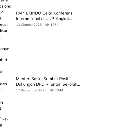
PAPTEKINDO Gelar Konferensi
Internasional di UNP, Angkat
Kolaborasi Pendidikan Vokasi,
13 Oktober 2025
1364
Simak Agendanya
Menteri Sosial Sambut Positif
Dukungan DPD RI untuk Sekolah
Rakyat
17 September 2025
1344