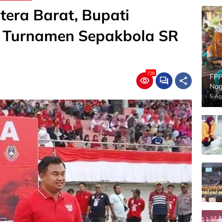
tera Barat, Bupati
 Turnamen Sepakbola SR
728
FPP
Nag
5 Ag