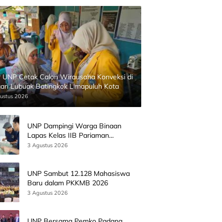
 UNP Cetak Calon Wirausaha Konveksi di
ari Lubuak Batingkok Limapuluh Kota
ustus 2026
UNP Dampingi Warga Binaan
Lapas Kelas IIB Pariaman
Kembangkan Produk Kreatif
3 Agustus 2026
Berbasis AI
UNP Sambut 12.128 Mahasiswa
Baru dalam PKKMB 2026
3 Agustus 2026
UNP Bersama Pemko Padang