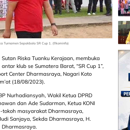
ka Turnamen Sepakbola SR Cup 1. (f/kominfo)
 Sutan Riska Tuanku Kerajaan, membuka
a
antar klub se Sumatera Barat, “SR Cup 1”,
port Center Dharmasraya, Nagari Koto
m’at (18/08/2023).
BP Nurhadiansyah, Wakil Ketua DPRD
nawan dan Ade Sudarman, Ketua KONI
oh-tokoh masyarakat Dharmasraya,
 Budi Sanjaya, Sekda Dharmasraya, H.
b Dharmasraya.