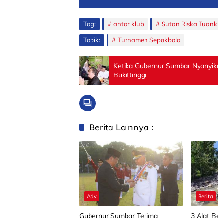
Tag:
antar klub
Sutan Riska Tuank
Topik:
Turnamen Sepakbola
Ketika Gubernur Sumbar Nyanyika
Bukittinggi
Berita Lainnya :
Adv
Berita
Gubernur Sumbar Terima
3 Alat B