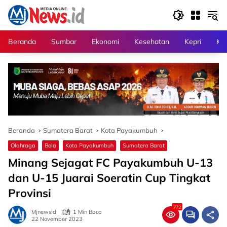
Langsung
ke
konten
Beranda
Sumbar
Ekonomi
Kesehatan
Kepri
Kri
Beranda
Sumatera Barat
Kota Payakumbuh
Olahraga
Bola
Kota Payakumbuh
Sumatera Barat
Minang Sejagat FC Payakumbuh U-13
dan U-15 Juarai Soeratin Cup Tingkat
Provinsi
772
Mjnewsid
1 Min Baca
22 November 2023