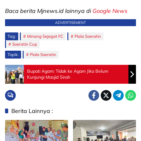
Baca berita Mjnews.id lainnya di
Google News
ADVERTISEMENT
Tag:
Minang Sejagat FC
Piala Soeratin
Soeratin Cup
Topik:
Piala Soeratin
Bupati Agam: Tidak ke Agam Jika Belum
Kunjungi Masjid Sirah
Berita Lainnya :