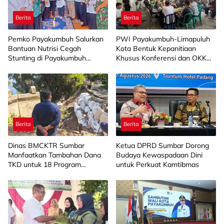
Berita
Berita
Pemko Payakumbuh Salurkan
PWI Payakumbuh-Limapuluh
Bantuan Nutrisi Cegah
Kota Bentuk Kepanitiaan
Stunting di Payakumbuh
Khusus Konferensi dan OKK
Selatan
2026
Berita
Berita
Dinas BMCKTR Sumbar
Ketua DPRD Sumbar Dorong
Manfaatkan Tambahan Dana
Budaya Kewaspadaan Dini
TKD untuk 18 Program
untuk Perkuat Kamtibmas
Strategis