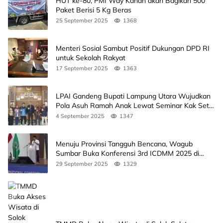
HUT ke-80, PMI Way Kanan akan Bagikan 500
Paket Berisi 5 Kg Beras
25 September 2025
1368
Menteri Sosial Sambut Positif Dukungan DPD RI
untuk Sekolah Rakyat
17 September 2025
1363
LPAI Gandeng Bupati Lampung Utara Wujudkan
Pola Asuh Ramah Anak Lewat Seminar Kak Seto,
Ini Jadwalnya
4 September 2025
1347
Menuju Provinsi Tangguh Bencana, Wagub
Sumbar Buka Konferensi 3rd ICDMM 2025 di
Unand
29 September 2025
1329