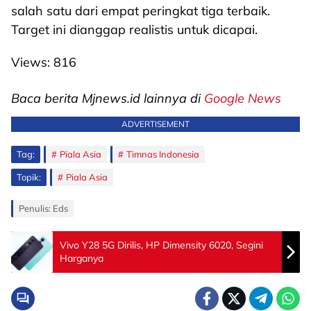
salah satu dari empat peringkat tiga terbaik.
Target ini dianggap realistis untuk dicapai.
Views:
816
Baca berita Mjnews.id lainnya di
Google News
ADVERTISEMENT
Tag:
Piala Asia
Timnas Indonesia
Topik:
Piala Asia
Penulis: Eds
Vivo Y28 5G Dirilis, HP Dimensity 6020, Segini
Harganya