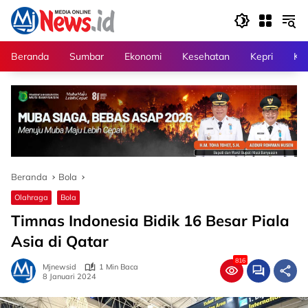
Langsung
ke
konten
Beranda
Sumbar
Ekonomi
Kesehatan
Kepri
Kri
Beranda
Bola
Olahraga
Bola
Timnas Indonesia Bidik 16 Besar Piala
Asia di Qatar
816
Mjnewsid
1 Min Baca
8 Januari 2024