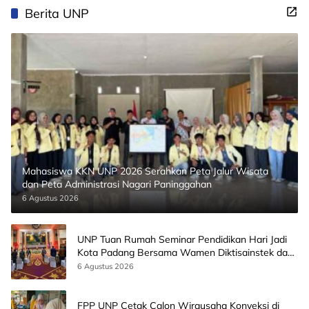
Berita UNP
Mahasiswa KKN UNP 2026 Serahkan Peta Jalur Wisata
dan Peta Administrasi Nagari Paninggahan
6 Agustus 2026
UNP Tuan Rumah Seminar Pendidikan Hari Jadi
Kota Padang Bersama Wamen Diktisainstek dan
CEO EMGS Malaysia
6 Agustus 2026
FPP UNP Cetak Calon Wirausaha Konveksi di