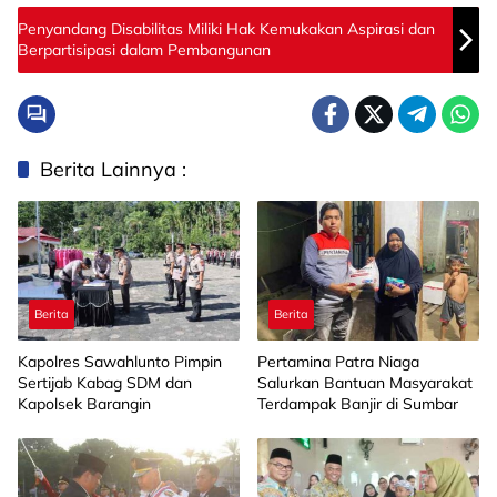
Penyandang Disabilitas Miliki Hak Kemukakan Aspirasi dan
Berpartisipasi dalam Pembangunan
Berita Lainnya :
Berita
Berita
Kapolres Sawahlunto Pimpin
Pertamina Patra Niaga
Sertijab Kabag SDM dan
Salurkan Bantuan Masyarakat
Kapolsek Barangin
Terdampak Banjir di Sumbar