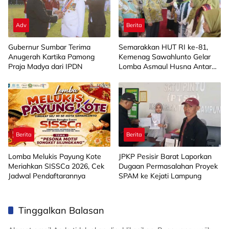
Adv
Berita
Gubernur Sumbar Terima
Semarakkan HUT RI ke-81,
Anugerah Kartika Pamong
Kemenag Sawahlunto Gelar
Praja Madya dari IPDN
Lomba Asmaul Husna Antar
SD/MI
Berita
Berita
Lomba Melukis Payung Kote
JPKP Pesisir Barat Laporkan
Meriahkan SISSCa 2026, Cek
Dugaan Permasalahan Proyek
Jadwal Pendaftarannya
SPAM ke Kejati Lampung
Tinggalkan Balasan