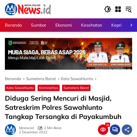
Langsung
ke
konten
Beranda
Sumbar
Ekonomi
Kesehatan
Kepri
Kri
Beranda
Sumatera Barat
Kota Sawahlunto
Kota Sawahlunto
Kriminalitas
Sumatera Barat
Diduga Sering Mencuri di Masjid,
Satreskrim Polres Sawahlunto
Tangkap Tersangka di Payakumbuh
45
Mjnewsid
2 Min Baca
2 Desember 2022