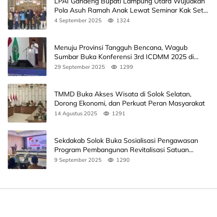
LPAI Gandeng Bupati Lampung Utara Wujudkan
Pola Asuh Ramah Anak Lewat Seminar Kak Seto,
Ini Jadwalnya
4 September 2025
1324
Menuju Provinsi Tangguh Bencana, Wagub
Sumbar Buka Konferensi 3rd ICDMM 2025 di
Unand
29 September 2025
1299
TMMD Buka Akses Wisata di Solok Selatan,
Dorong Ekonomi, dan Perkuat Peran Masyarakat
14 Agustus 2025
1291
Sekdakab Solok Buka Sosialisasi Pengawasan
Program Pembangunan Revitalisasi Satuan
Pendidikan
9 September 2025
1290