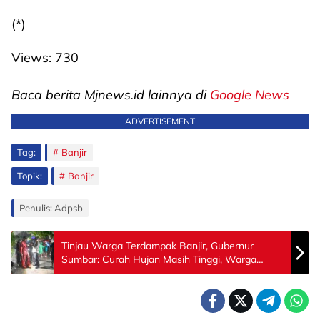
(*)
Views:
730
Baca berita Mjnews.id lainnya di
Google News
ADVERTISEMENT
Tag:
Banjir
Topik:
Banjir
Penulis: Adpsb
Tinjau Warga Terdampak Banjir, Gubernur
Sumbar: Curah Hujan Masih Tinggi, Warga
Tetap Waspada