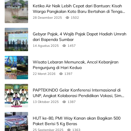
Ketika Air Naik Lebih Cepat dari Bantuan: Kisah
Warga Pangkalan Koto Baru Bertahan di Tengah
Banjir
28 Desember 2025
1502
Gebyar Pajak, 4 Wajib Pajak Dapat Hadiah Umrah
dari Bapenda Sumbar
14 Agustus 2025
1457
Wisata Lebaran Memuncak, Ancol Kebanjiran
Pengunjung di Hari Kedua
22 Maret 2026
1397
PAPTEKINDO Gelar Konferensi Internasional di
UNP, Angkat Kolaborasi Pendidikan Vokasi, Simak
Agendanya
13 Oktober 2025
1387
HUT ke-80, PMI Way Kanan akan Bagikan 500
Paket Berisi 5 Kg Beras
25 September 2025
1363