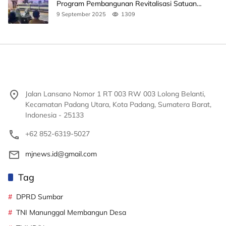
Program Pembangunan Revitalisasi Satuan
Pendidikan
9 September 2025
1309
Jalan Lansano Nomor 1 RT 003 RW 003 Lolong Belanti,
Kecamatan Padang Utara, Kota Padang, Sumatera Barat,
Indonesia - 25133
+62 852-6319-5027
mjnews.id@gmail.com
Tag
DPRD Sumbar
TNI Manunggal Membangun Desa