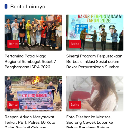
Berita Lainnya :
Berita
Berita
Pertamina Patra Niaga
Sinergi Program Perpustakaan
Regional Sumbagut Sabet 7
Berbasis Inklusi Sosial dalam
Penghargaan ISRA 2026
Rakor Perpustakaan Sumbar
2026
Berita
Berita
Respon Aduan Masyarakat
Foto Disebar ke Medsos,
Terkait PETI, Polres 50 Kota
Seorang Cewek Lapor ke
Gelar Razia di Galugua
Polres Barelang Batam