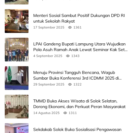
Menteri Sosial Sambut Positif Dukungan DPD RI
untuk Sekolah Rakyat
17 September 2025
1361
LPAI Gandeng Bupati Lampung Utara Wujudkan
Pola Asuh Ramah Anak Lewat Seminar Kak Seto,
Ini Jadwalnya
4 September 2025
1343
Menuju Provinsi Tangguh Bencana, Wagub
Sumbar Buka Konferensi 3rd ICDMM 2025 di
Unand
29 September 2025
1322
TMMD Buka Akses Wisata di Solok Selatan,
Dorong Ekonomi, dan Perkuat Peran Masyarakat
14 Agustus 2025
1311
Sekdakab Solok Buka Sosialisasi Pengawasan