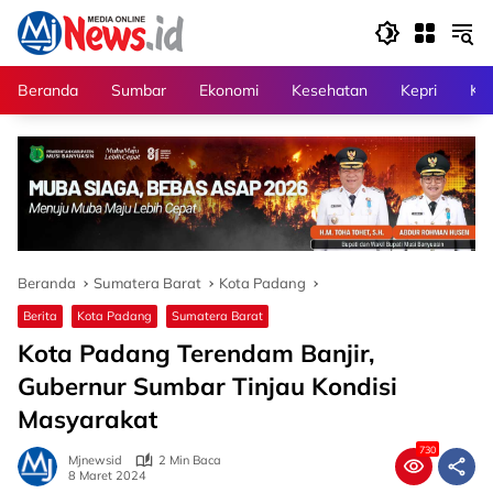
Langsung
ke
konten
Beranda
Sumbar
Ekonomi
Kesehatan
Kepri
Kri
Beranda
Sumatera Barat
Kota Padang
Berita
Kota Padang
Sumatera Barat
Kota Padang Terendam Banjir,
Gubernur Sumbar Tinjau Kondisi
Masyarakat
730
Mjnewsid
2 Min Baca
8 Maret 2024