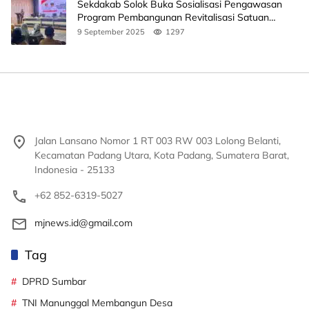
Sekdakab Solok Buka Sosialisasi Pengawasan
Program Pembangunan Revitalisasi Satuan
Pendidikan
9 September 2025
1297
Jalan Lansano Nomor 1 RT 003 RW 003 Lolong Belanti,
Kecamatan Padang Utara, Kota Padang, Sumatera Barat,
Indonesia - 25133
+62 852-6319-5027
mjnews.id@gmail.com
Tag
DPRD Sumbar
TNI Manunggal Membangun Desa