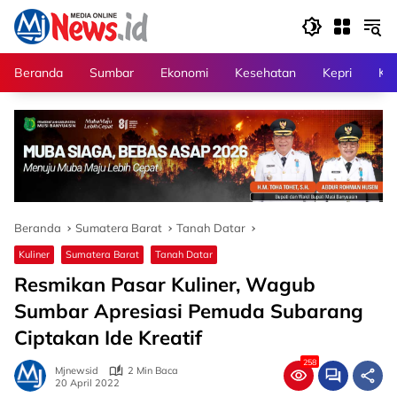
Langsung
ke
konten
Beranda
Sumbar
Ekonomi
Kesehatan
Kepri
Kri
Beranda
Sumatera Barat
Tanah Datar
Kuliner
Sumatera Barat
Tanah Datar
Resmikan Pasar Kuliner, Wagub
Sumbar Apresiasi Pemuda Subarang
Ciptakan Ide Kreatif
258
Mjnewsid
2 Min Baca
20 April 2022