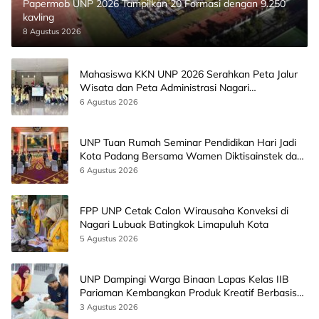
Papermob UNP 2026 Tampilkan 20 Formasi dengan 9.250
kavling
8 Agustus 2026
Mahasiswa KKN UNP 2026 Serahkan Peta Jalur
Wisata dan Peta Administrasi Nagari
Paninggahan
6 Agustus 2026
UNP Tuan Rumah Seminar Pendidikan Hari Jadi
Kota Padang Bersama Wamen Diktisainstek dan
CEO EMGS Malaysia
6 Agustus 2026
FPP UNP Cetak Calon Wirausaha Konveksi di
Nagari Lubuak Batingkok Limapuluh Kota
5 Agustus 2026
UNP Dampingi Warga Binaan Lapas Kelas IIB
Pariaman Kembangkan Produk Kreatif Berbasis
AI
3 Agustus 2026