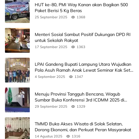
HUT ke-80, PMI Way Kanan akan Bagikan 500
Paket Berisi 5 Kg Beras
25 September 2025
1368
Menteri Sosial Sambut Positif Dukungan DPD RI
untuk Sekolah Rakyat
17 September 2025
1363
LPAI Gandeng Bupati Lampung Utara Wujudkan
Pola Asuh Ramah Anak Lewat Seminar Kak Seto,
Ini Jadwalnya
4 September 2025
1347
Menuju Provinsi Tangguh Bencana, Wagub
Sumbar Buka Konferensi 3rd ICDMM 2025 di
Unand
29 September 2025
1329
TMMD Buka Akses Wisata di Solok Selatan,
Dorong Ekonomi, dan Perkuat Peran Masyarakat
14 Agustus 2025
1316