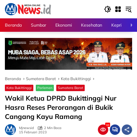
Langsung
ke
konten
Beranda
Sumbar
Ekonomi
Kesehatan
Kepri
Kri
Beranda
Sumatera Barat
Kota Bukittinggi
Kota Bukittinggi
Parlemen
Sumatera Barat
Wakil Ketua DPRD Bukittinggi Nur
Hasra Reses Perorangan di Bukik
Cangang Kayu Ramang
68
Mjnewsid
2 Min Baca
15 Februari 2023