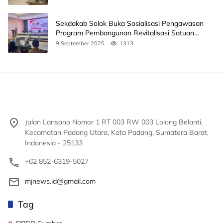
Sekdakab Solok Buka Sosialisasi Pengawasan
Program Pembangunan Revitalisasi Satuan
Pendidikan
9 September 2025
1313
Jalan Lansano Nomor 1 RT 003 RW 003 Lolong Belanti,
Kecamatan Padang Utara, Kota Padang, Sumatera Barat,
Indonesia - 25133
+62 852-6319-5027
mjnews.id@gmail.com
Tag