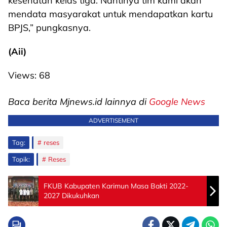
kesehatan kelas tiga. Nantinya tim kami akan
mendata masyarakat untuk mendapatkan kartu
BPJS,” pungkasnya.
(Aii)
Views:
68
Baca berita Mjnews.id lainnya di
Google News
ADVERTISEMENT
Tag:
reses
Topik:
Reses
FKUB Kabupaten Karimun Masa Bakti 2022-
2027 Dikukuhkan