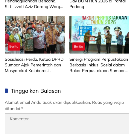
Penanggulangan Bencana,
Day BOM Run 2026 di Pantai
Sitti Izzati Aziz Dorong Warga
Padang
Ketaping Perkuat
Kesiapsiagaan
Berita
Berita
Sosialisasi Perda, Ketua DPRD
Sinergi Program Perpustakaan
Sumbar Ajak Pemerintah dan
Berbasis Inklusi Sosial dalam
Masyarakat Kolaborasi
Rakor Perpustakaan Sumbar
Ciptakan Lingkungan Aman
2026
dan Kondusif
Tinggalkan Balasan
Alamat email Anda tidak akan dipublikasikan.
Ruas yang wajib
ditandai
*