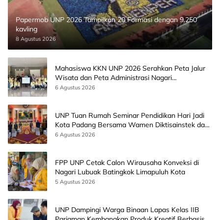
Papermob UNP 2026 Tampilkan 20 Formasi dengan 9.250
kavling
8 Agustus 2026
Mahasiswa KKN UNP 2026 Serahkan Peta Jalur
Wisata dan Peta Administrasi Nagari
Paninggahan
6 Agustus 2026
UNP Tuan Rumah Seminar Pendidikan Hari Jadi
Kota Padang Bersama Wamen Diktisainstek dan
CEO EMGS Malaysia
6 Agustus 2026
FPP UNP Cetak Calon Wirausaha Konveksi di
Nagari Lubuak Batingkok Limapuluh Kota
5 Agustus 2026
UNP Dampingi Warga Binaan Lapas Kelas IIB
Pariaman Kembangkan Produk Kreatif Berbasis