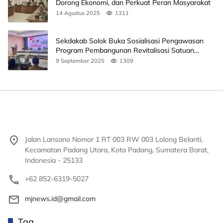
Dorong Ekonomi, dan Perkuat Peran Masyarakat
14 Agustus 2025
1311
Sekdakab Solok Buka Sosialisasi Pengawasan
Program Pembangunan Revitalisasi Satuan
Pendidikan
9 September 2025
1309
Jalan Lansano Nomor 1 RT 003 RW 003 Lolong Belanti,
Kecamatan Padang Utara, Kota Padang, Sumatera Barat,
Indonesia - 25133
+62 852-6319-5027
mjnews.id@gmail.com
Tag