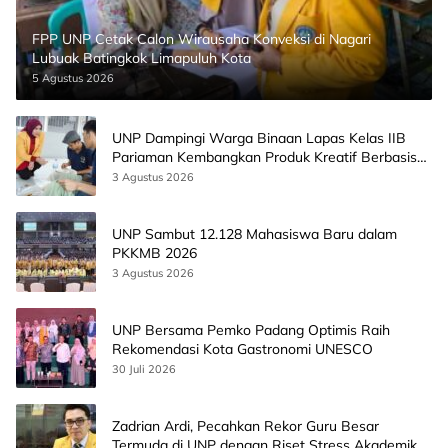
FPP UNP Cetak Calon Wirausaha Konveksi di Nagari
Lubuak Batingkok Limapuluh Kota
5 Agustus 2026
UNP Dampingi Warga Binaan Lapas Kelas IIB
Pariaman Kembangkan Produk Kreatif Berbasis
AI
3 Agustus 2026
UNP Sambut 12.128 Mahasiswa Baru dalam
PKKMB 2026
3 Agustus 2026
UNP Bersama Pemko Padang Optimis Raih
Rekomendasi Kota Gastronomi UNESCO
30 Juli 2026
Zadrian Ardi, Pecahkan Rekor Guru Besar
Termuda di UNP dengan Riset Stress Akademik