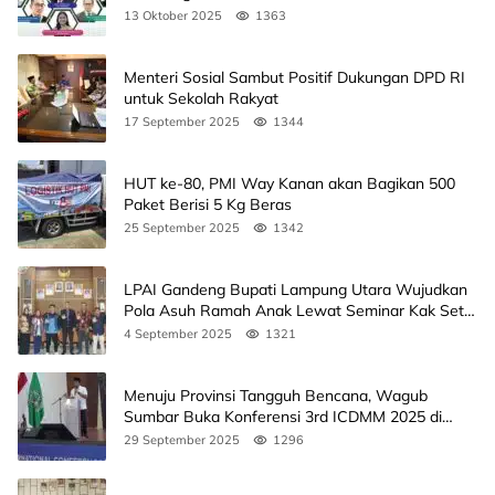
Agendanya
13 Oktober 2025
1363
Menteri Sosial Sambut Positif Dukungan DPD RI
untuk Sekolah Rakyat
17 September 2025
1344
HUT ke-80, PMI Way Kanan akan Bagikan 500
Paket Berisi 5 Kg Beras
25 September 2025
1342
LPAI Gandeng Bupati Lampung Utara Wujudkan
Pola Asuh Ramah Anak Lewat Seminar Kak Seto,
Ini Jadwalnya
4 September 2025
1321
Menuju Provinsi Tangguh Bencana, Wagub
Sumbar Buka Konferensi 3rd ICDMM 2025 di
Unand
29 September 2025
1296