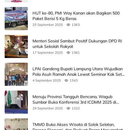
HUT ke-80, PMI Way Kanan akan Bagikan 500
Paket Berisi 5 Kg Beras
25 September 2025
1363
Menteri Sosial Sambut Positif Dukungan DPD RI
untuk Sekolah Rakyat
17 September 2025
1361
LPAI Gandeng Bupati Lampung Utara Wujudkan
Pola Asuh Ramah Anak Lewat Seminar Kak Seto,
Ini Jadwalnya
4 September 2025
1343
Menuju Provinsi Tangguh Bencana, Wagub
Sumbar Buka Konferensi 3rd ICDMM 2025 di
Unand
29 September 2025
1322
TMMD Buka Akses Wisata di Solok Selatan,
Dorong Ekonomi, dan Perkuat Peran Masyarakat