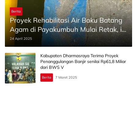
Berita
Proyek Rehabilitasi Air Baku Batang
Agam di Payakumbuh Mulai Retak, ini
Penjelasan PPK BWS V
24 April 2025
Kabupaten Dharmasraya Terima Proyek
Penanggulangan Banjir senilai Rp61,8 Miliar
dari BWS V
Berita
7 Maret 2025