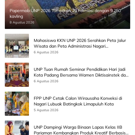
Papermob UNP 2026 Tampilkan 20 Formasi dengan 9.250
kavling
8 Agustus 2026
Mahasiswa KKN UNP 2026 Serahkan Peta Jalur
Wisata dan Peta Administrasi Nagari
Paninggahan
6 Agustus 2026
UNP Tuan Rumah Seminar Pendidikan Hari Jadi
Kota Padang Bersama Wamen Diktisainstek dan
CEO EMGS Malaysia
6 Agustus 2026
FPP UNP Cetak Calon Wirausaha Konveksi di
Nagari Lubuak Batingkok Limapuluh Kota
5 Agustus 2026
UNP Dampingi Warga Binaan Lapas Kelas IIB
Pariaman Kembangkan Produk Kreatif Berbasis