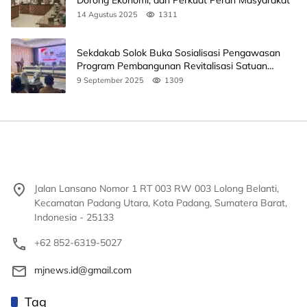
14 Agustus 2025
1311
Sekdakab Solok Buka Sosialisasi Pengawasan
Program Pembangunan Revitalisasi Satuan
Pendidikan
9 September 2025
1309
Jalan Lansano Nomor 1 RT 003 RW 003 Lolong Belanti,
Kecamatan Padang Utara, Kota Padang, Sumatera Barat,
Indonesia - 25133
+62 852-6319-5027
mjnews.id@gmail.com
Tag