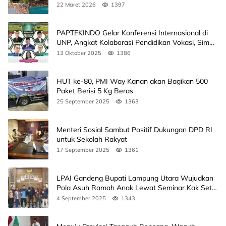
22 Maret 2026
1397
PAPTEKINDO Gelar Konferensi Internasional di
UNP, Angkat Kolaborasi Pendidikan Vokasi, Simak
Agendanya
13 Oktober 2025
1386
HUT ke-80, PMI Way Kanan akan Bagikan 500
Paket Berisi 5 Kg Beras
25 September 2025
1363
Menteri Sosial Sambut Positif Dukungan DPD RI
untuk Sekolah Rakyat
17 September 2025
1361
LPAI Gandeng Bupati Lampung Utara Wujudkan
Pola Asuh Ramah Anak Lewat Seminar Kak Seto,
Ini Jadwalnya
4 September 2025
1343