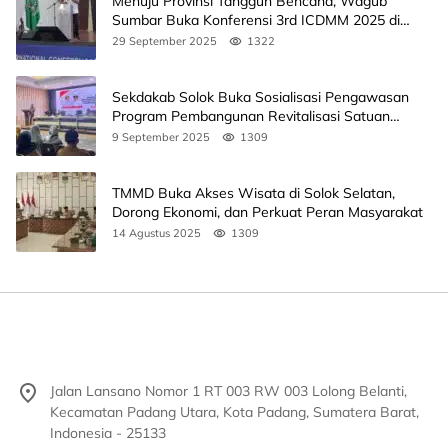
Menuju Provinsi Tangguh Bencana, Wagub
Sumbar Buka Konferensi 3rd ICDMM 2025 di
Unand
29 September 2025
1322
Sekdakab Solok Buka Sosialisasi Pengawasan
Program Pembangunan Revitalisasi Satuan
Pendidikan
9 September 2025
1309
TMMD Buka Akses Wisata di Solok Selatan,
Dorong Ekonomi, dan Perkuat Peran Masyarakat
14 Agustus 2025
1309
Jalan Lansano Nomor 1 RT 003 RW 003 Lolong Belanti,
Kecamatan Padang Utara, Kota Padang, Sumatera Barat,
Indonesia - 25133