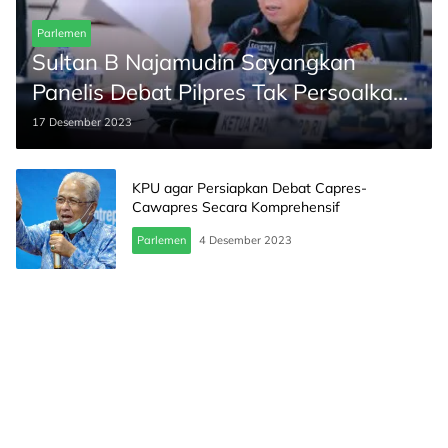
Parlemen
Sultan B Najamudin Sayangkan
Panelis Debat Pilpres Tak Persoalkan
Periode Maksimal Ketum Parpol
17 Desember 2023
KPU agar Persiapkan Debat Capres-
Cawapres Secara Komprehensif
Parlemen
4 Desember 2023