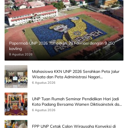
Papermob UNP 2026 Tampilkan 20 Formasi dengan 9.250
kavling
8 Agustus 2026
Mahasiswa KKN UNP 2026 Serahkan Peta Jalur
Wisata dan Peta Administrasi Nagari
Paninggahan
6 Agustus 2026
UNP Tuan Rumah Seminar Pendidikan Hari Jadi
Kota Padang Bersama Wamen Diktisainstek dan
CEO EMGS Malaysia
6 Agustus 2026
FPP UNP Cetak Calon Wirausaha Konveksi di