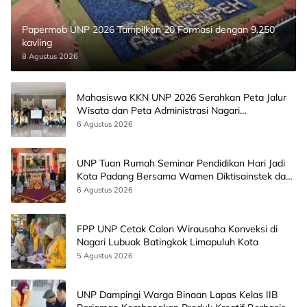
Papermob UNP 2026 Tampilkan 20 Formasi dengan 9.250
kavling
8 Agustus 2026
Mahasiswa KKN UNP 2026 Serahkan Peta Jalur
Wisata dan Peta Administrasi Nagari
Paninggahan
6 Agustus 2026
UNP Tuan Rumah Seminar Pendidikan Hari Jadi
Kota Padang Bersama Wamen Diktisainstek dan
CEO EMGS Malaysia
6 Agustus 2026
FPP UNP Cetak Calon Wirausaha Konveksi di
Nagari Lubuak Batingkok Limapuluh Kota
5 Agustus 2026
UNP Dampingi Warga Binaan Lapas Kelas IIB