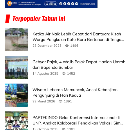
Ketika Air Naik Lebih Cepat dari Bantuan: Kisah
Warga Pangkalan Koto Baru Bertahan di Tengah
Banjir
28 Desember 2025
1496
Gebyar Pajak, 4 Wajib Pajak Dapat Hadiah Umrah
dari Bapenda Sumbar
14 Agustus 2025
1452
Wisata Lebaran Memuncak, Ancol Kebanjiran
Pengunjung di Hari Kedua
22 Maret 2026
1391
PAPTEKINDO Gelar Konferensi Internasional di
UNP, Angkat Kolaborasi Pendidikan Vokasi, Simak
Agendanya
13 Oktober 2025
1381