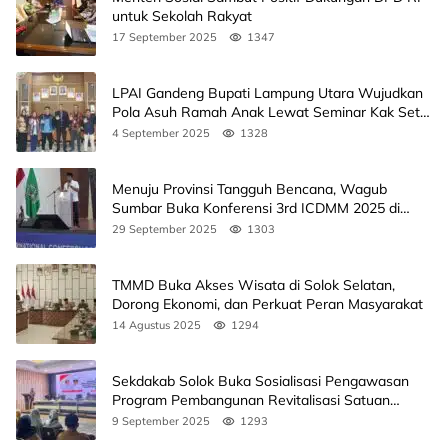
untuk Sekolah Rakyat
17 September 2025
1347
LPAI Gandeng Bupati Lampung Utara Wujudkan
Pola Asuh Ramah Anak Lewat Seminar Kak Seto,
Ini Jadwalnya
4 September 2025
1328
Menuju Provinsi Tangguh Bencana, Wagub
Sumbar Buka Konferensi 3rd ICDMM 2025 di
Unand
29 September 2025
1303
TMMD Buka Akses Wisata di Solok Selatan,
Dorong Ekonomi, dan Perkuat Peran Masyarakat
14 Agustus 2025
1294
Sekdakab Solok Buka Sosialisasi Pengawasan
Program Pembangunan Revitalisasi Satuan
Pendidikan
9 September 2025
1293