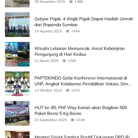
Banjir
28 Desember 2025
1486
Gebyar Pajak, 4 Wajib Pajak Dapat Hadiah Umrah
dari Bapenda Sumbar
14 Agustus 2025
1444
Wisata Lebaran Memuncak, Ancol Kebanjiran
Pengunjung di Hari Kedua
22 Maret 2026
1380
PAPTEKINDO Gelar Konferensi Internasional di
UNP, Angkat Kolaborasi Pendidikan Vokasi, Simak
Agendanya
13 Oktober 2025
1370
HUT ke-80, PMI Way Kanan akan Bagikan 500
Paket Berisi 5 Kg Beras
25 September 2025
1348
Menteri Sosial Sambut Positif Dukungan DPD RI