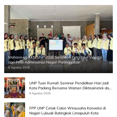
Mahasiswa KKN UNP 2026 Serahkan Peta Jalur Wisata
dan Peta Administrasi Nagari Paninggahan
6 Agustus 2026
UNP Tuan Rumah Seminar Pendidikan Hari Jadi
Kota Padang Bersama Wamen Diktisainstek dan
CEO EMGS Malaysia
6 Agustus 2026
FPP UNP Cetak Calon Wirausaha Konveksi di
Nagari Lubuak Batingkok Limapuluh Kota