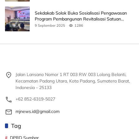
Sekdakab Solok Buka Sosialisasi Pengawasan
Program Pembangunan Revitalisasi Satuan
Pendidikan
9 September 2025
1286
Jalan Lansano Nomor 1 RT 003 RW 003 Lolong Belanti,
Kecamatan Padang Utara, Kota Padang, Sumatera Barat,
Indonesia - 25133
+62 852-6319-5027
mjnews.id@gmail.com
Tag
DPRD Sumbar