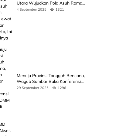
Utara Wujudkan Pola Asuh Ramah
Anak Lewat Seminar Kak Seto, Ini
4 September 2025
1321
Jadwalnya
Menuju Provinsi Tangguh Bencana,
Wagub Sumbar Buka Konferensi
3rd ICDMM 2025 di Unand
29 September 2025
1296