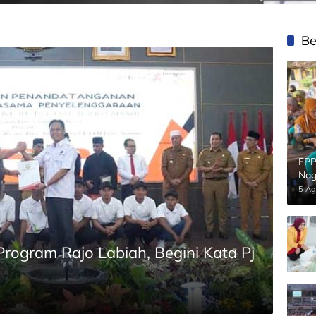
Be
FPP
Nag
5 Ag
rogram Rajo Labiah, Begini Kata Pj