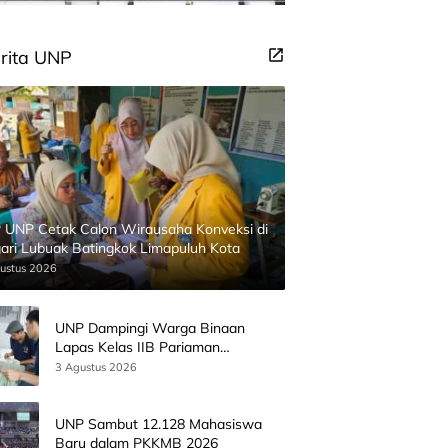
rita UNP
 UNP Cetak Calon Wirausaha Konveksi di
ari Lubuak Batingkok Limapuluh Kota
ustus 2026
UNP Dampingi Warga Binaan
Lapas Kelas IIB Pariaman
Kembangkan Produk Kreatif
3 Agustus 2026
Berbasis AI
UNP Sambut 12.128 Mahasiswa
Baru dalam PKKMB 2026