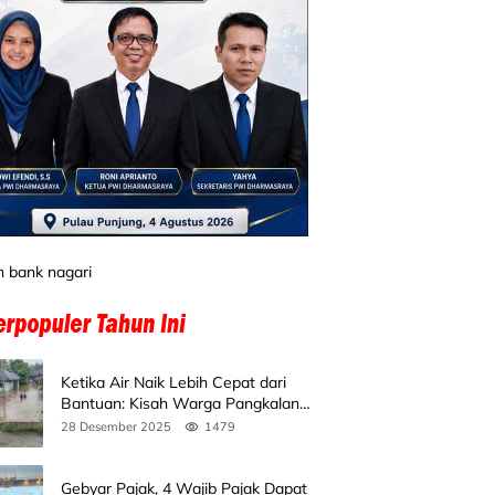
Ketika Air Naik Lebih Cepat dari
Bantuan: Kisah Warga Pangkalan
Koto Baru Bertahan di Tengah
28 Desember 2025
1479
Banjir
Gebyar Pajak, 4 Wajib Pajak Dapat