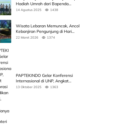
Hadiah Umrah dari Bapenda
Sumbar
14 Agustus 2025
1438
Wisata Lebaran Memuncak, Ancol
Kebanjiran Pengunjung di Hari
Kedua
22 Maret 2026
1374
PAPTEKINDO Gelar Konferensi
Internasional di UNP, Angkat
Kolaborasi Pendidikan Vokasi,
13 Oktober 2025
1363
Simak Agendanya