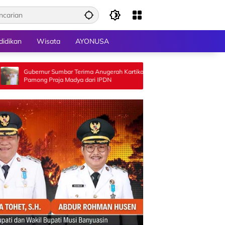
didikan
Wisata
AYONUSA
Sumbar Terima Anugerah Kartika
Semarakkan HUT RI ke-81, Kem
aja Madya dari IPDN
Sawahlunto Gelar Lomba Asmau
Antar SD/MI