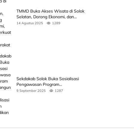
TMMD Buka Akses Wisata di Solok
Selatan, Dorong Ekonomi, dan
Perkuat Peran Masyarakat
14 Agustus 2025
1289
Sekdakab Solok Buka Sosialisasi
Pengawasan Program
Pembangunan Revitalisasi Satuan
9 September 2025
1287
Pendidikan