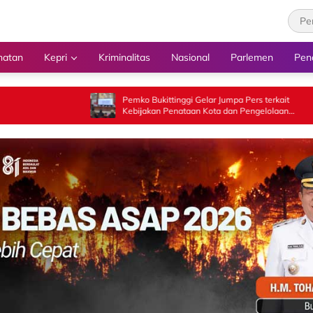
hatan
Kepri
Kriminalitas
Nasional
Parlemen
Pen
Pemko Bukittinggi Gelar Jumpa Pers terkait
Gubernur 
Kebijakan Penataan Kota dan Pengelolaan
Pamong Pr
Aset Barang Milik Daerah