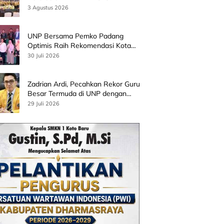
3 Agustus 2026
UNP Bersama Pemko Padang
Optimis Raih Rekomendasi Kota
Gastronomi UNESCO
30 Juli 2026
Zadrian Ardi, Pecahkan Rekor Guru
Besar Termuda di UNP dengan
Riset Stress Akademik
29 Juli 2026