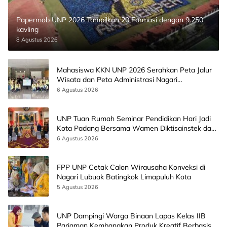
Papermob UNP 2026 Tampilkan 20 Formasi dengan 9.250
kavling
8 Agustus 2026
Mahasiswa KKN UNP 2026 Serahkan Peta Jalur
Wisata dan Peta Administrasi Nagari
Paninggahan
6 Agustus 2026
UNP Tuan Rumah Seminar Pendidikan Hari Jadi
Kota Padang Bersama Wamen Diktisainstek dan
CEO EMGS Malaysia
6 Agustus 2026
FPP UNP Cetak Calon Wirausaha Konveksi di
Nagari Lubuak Batingkok Limapuluh Kota
5 Agustus 2026
UNP Dampingi Warga Binaan Lapas Kelas IIB
Pariaman Kembangkan Produk Kreatif Berbasis