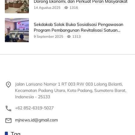
Dorong Ekonomi, dan Perkuat Peran Masyarakat
14 Agustus 2025
1316
Sekdakab Solok Buka Sosialisasi Pengawasan
Program Pembangunan Revitalisasi Satuan
Pendidikan
9 September 2025
1313
Jalan Lansano Nomor 1 RT 003 RW 003 Lolong Belanti,
Kecamatan Padang Utara, Kota Padang, Sumatera Barat,
Indonesia - 25133
+62 852-6319-5027
mjnews.id@gmail.com
Tag