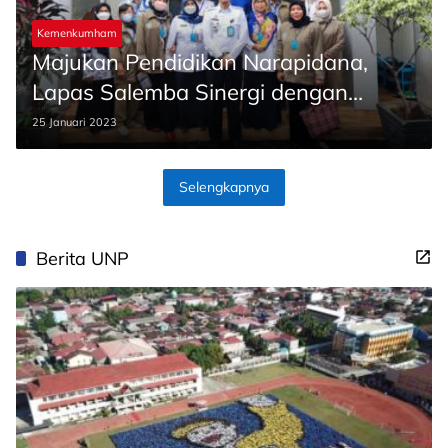
Kemenkumham
Majukan Pendidikan Narapidana,
Lapas Salemba Sinergi dengan
FKPKBM dan Sudin Pendidikan
25 Januari 2023
Selengkapnya
Berita UNP