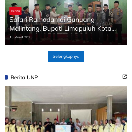
Berita
Safari Ramadan di Gunuang
Malintang, Bupati Limapuluh Kota
Ingatkan Hal ini
15 Maret 2025
Selengkapnya
Berita UNP