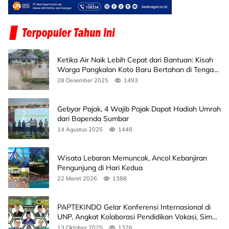
Ketika Air Naik Lebih Cepat dari Bantuan: Kisah
Warga Pangkalan Koto Baru Bertahan di Tengah
Banjir
28 Desember 2025
1493
Gebyar Pajak, 4 Wajib Pajak Dapat Hadiah Umrah
dari Bapenda Sumbar
14 Agustus 2025
1448
Wisata Lebaran Memuncak, Ancol Kebanjiran
Pengunjung di Hari Kedua
22 Maret 2026
1388
PAPTEKINDO Gelar Konferensi Internasional di
UNP, Angkat Kolaborasi Pendidikan Vokasi, Simak
Agendanya
13 Oktober 2025
1376