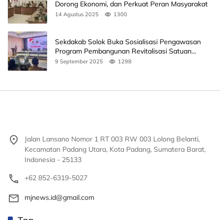
Dorong Ekonomi, dan Perkuat Peran Masyarakat
14 Agustus 2025
1300
Sekdakab Solok Buka Sosialisasi Pengawasan
Program Pembangunan Revitalisasi Satuan
Pendidikan
9 September 2025
1298
Jalan Lansano Nomor 1 RT 003 RW 003 Lolong Belanti,
Kecamatan Padang Utara, Kota Padang, Sumatera Barat,
Indonesia - 25133
+62 852-6319-5027
mjnews.id@gmail.com