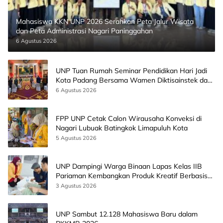
Mahasiswa KKN UNP 2026 Serahkan Peta Jalur Wisata
dan Peta Administrasi Nagari Paninggahan
6 Agustus 2026
UNP Tuan Rumah Seminar Pendidikan Hari Jadi
Kota Padang Bersama Wamen Diktisainstek dan
CEO EMGS Malaysia
6 Agustus 2026
FPP UNP Cetak Calon Wirausaha Konveksi di
Nagari Lubuak Batingkok Limapuluh Kota
5 Agustus 2026
UNP Dampingi Warga Binaan Lapas Kelas IIB
Pariaman Kembangkan Produk Kreatif Berbasis
AI
3 Agustus 2026
UNP Sambut 12.128 Mahasiswa Baru dalam