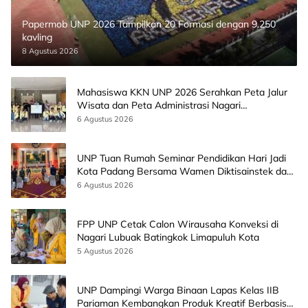
Papermob UNP 2026 Tampilkan 20 Formasi dengan 9.250
kavling
8 Agustus 2026
Mahasiswa KKN UNP 2026 Serahkan Peta Jalur
Wisata dan Peta Administrasi Nagari
Paninggahan
6 Agustus 2026
UNP Tuan Rumah Seminar Pendidikan Hari Jadi
Kota Padang Bersama Wamen Diktisainstek dan
CEO EMGS Malaysia
6 Agustus 2026
FPP UNP Cetak Calon Wirausaha Konveksi di
Nagari Lubuak Batingkok Limapuluh Kota
5 Agustus 2026
UNP Dampingi Warga Binaan Lapas Kelas IIB
Pariaman Kembangkan Produk Kreatif Berbasis