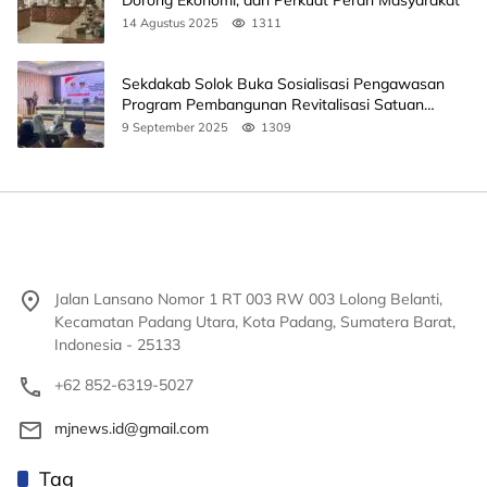
14 Agustus 2025
1311
Sekdakab Solok Buka Sosialisasi Pengawasan
Program Pembangunan Revitalisasi Satuan
Pendidikan
9 September 2025
1309
Jalan Lansano Nomor 1 RT 003 RW 003 Lolong Belanti,
Kecamatan Padang Utara, Kota Padang, Sumatera Barat,
Indonesia - 25133
+62 852-6319-5027
mjnews.id@gmail.com
Tag