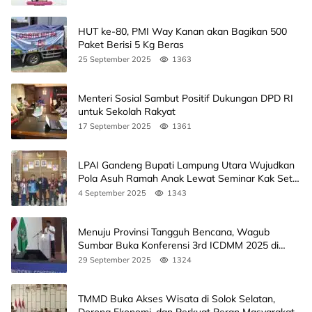
HUT ke-80, PMI Way Kanan akan Bagikan 500
Paket Berisi 5 Kg Beras
25 September 2025
1363
Menteri Sosial Sambut Positif Dukungan DPD RI
untuk Sekolah Rakyat
17 September 2025
1361
LPAI Gandeng Bupati Lampung Utara Wujudkan
Pola Asuh Ramah Anak Lewat Seminar Kak Seto,
Ini Jadwalnya
4 September 2025
1343
Menuju Provinsi Tangguh Bencana, Wagub
Sumbar Buka Konferensi 3rd ICDMM 2025 di
Unand
29 September 2025
1324
TMMD Buka Akses Wisata di Solok Selatan,
Dorong Ekonomi, dan Perkuat Peran Masyarakat