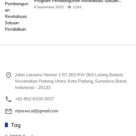
Program Pembangunan Revitalisasi Satuan
Pendidikan
9 September 2025
1293
Jalan Lansano Nomor 1 RT 003 RW 003 Lolong Belanti,
Kecamatan Padang Utara, Kota Padang, Sumatera Barat,
Indonesia - 25133
+62 852-6319-5027
mjnews.id@gmail.com
Tag