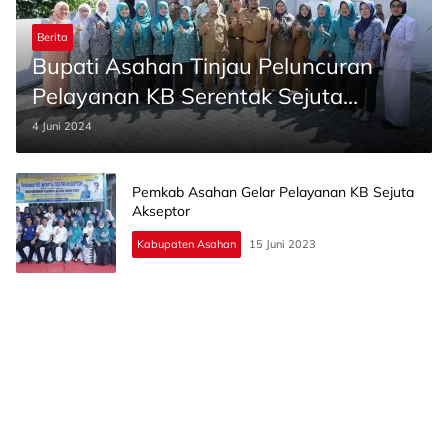
Berita
Bupati Asahan Tinjau Peluncuran
Pelayanan KB Serentak Sejuta
Akseptor di Puskesmas Gambir Baru
4 Juni 2024
Pemkab Asahan Gelar Pelayanan KB Sejuta
Akseptor
Kabupaten Asahan
15 Juni 2023