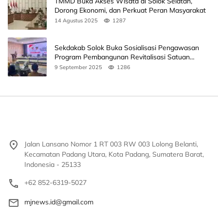
TMMD Buka Akses Wisata di Solok Selatan,
Dorong Ekonomi, dan Perkuat Peran Masyarakat
14 Agustus 2025
1287
Sekdakab Solok Buka Sosialisasi Pengawasan
Program Pembangunan Revitalisasi Satuan
Pendidikan
9 September 2025
1286
Jalan Lansano Nomor 1 RT 003 RW 003 Lolong Belanti,
Kecamatan Padang Utara, Kota Padang, Sumatera Barat,
Indonesia - 25133
+62 852-6319-5027
mjnews.id@gmail.com