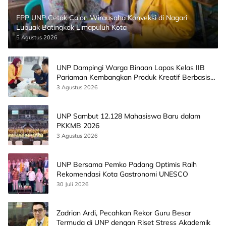
FPP UNP Cetak Calon Wirausaha Konveksi di Nagari
Lubuak Batingkok Limapuluh Kota
5 Agustus 2026
UNP Dampingi Warga Binaan Lapas Kelas IIB
Pariaman Kembangkan Produk Kreatif Berbasis
AI
3 Agustus 2026
UNP Sambut 12.128 Mahasiswa Baru dalam
PKKMB 2026
3 Agustus 2026
UNP Bersama Pemko Padang Optimis Raih
Rekomendasi Kota Gastronomi UNESCO
30 Juli 2026
Zadrian Ardi, Pecahkan Rekor Guru Besar
Termuda di UNP dengan Riset Stress Akademik