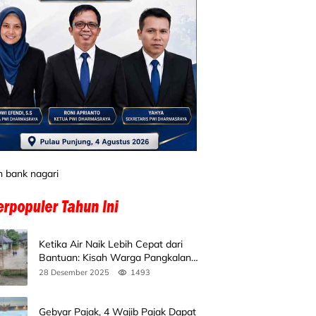
Ketika Air Naik Lebih Cepat dari
Bantuan: Kisah Warga Pangkalan
Koto Baru Bertahan di Tengah
28 Desember 2025
1493
Banjir
Gebyar Pajak, 4 Wajib Pajak Dapat