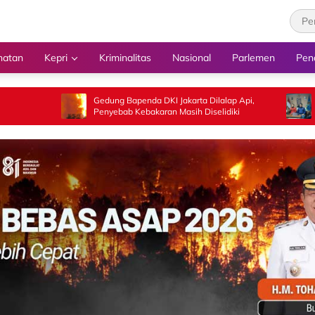
hatan
Kepri
Kriminalitas
Nasional
Parlemen
Pen
Gedung Bapenda DKI Jakarta Dilalap Api,
Pokja PWI Walik
Penyebab Kebakaran Masih Diselidiki
Literasi Jurnalis
Arus Informasi