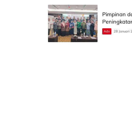
Pimpinan d
Peningkatan
Adv
28 Januari