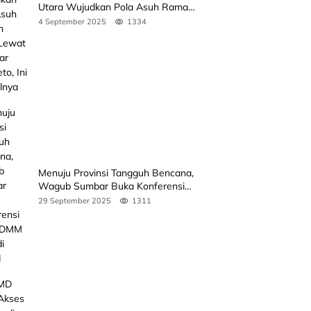
Utara Wujudkan Pola Asuh Ramah
Anak Lewat Seminar Kak Seto, Ini
4 September 2025
1334
Jadwalnya
Menuju Provinsi Tangguh Bencana,
Wagub Sumbar Buka Konferensi
3rd ICDMM 2025 di Unand
29 September 2025
1311