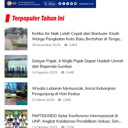
Ketika Air Naik Lebih Cepat dari Bantuan: Kisah
Warga Pangkalan Koto Baru Bertahan di Tengah
Banjir
28 Desember 2025
1493
Gebyar Pajak, 4 Wajib Pajak Dapat Hadiah Umrah
dari Bapenda Sumbar
14 Agustus 2025
1448
Wisata Lebaran Memuncak, Ancol Kebanjiran
Pengunjung di Hari Kedua
22 Maret 2026
1388
PAPTEKINDO Gelar Konferensi Internasional di
UNP, Angkat Kolaborasi Pendidikan Vokasi, Simak
Agendanya
13 Oktober 2025
1376