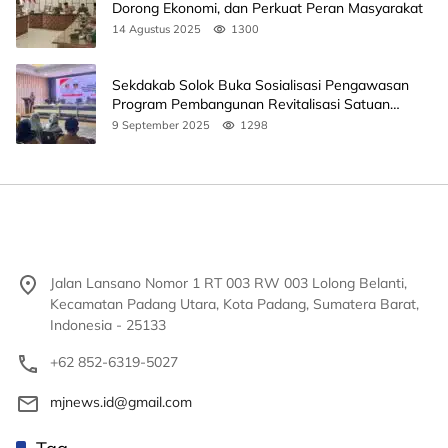
Dorong Ekonomi, dan Perkuat Peran Masyarakat
14 Agustus 2025
1300
Sekdakab Solok Buka Sosialisasi Pengawasan
Program Pembangunan Revitalisasi Satuan
Pendidikan
9 September 2025
1298
Jalan Lansano Nomor 1 RT 003 RW 003 Lolong Belanti,
Kecamatan Padang Utara, Kota Padang, Sumatera Barat,
Indonesia - 25133
+62 852-6319-5027
mjnews.id@gmail.com