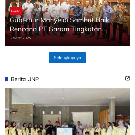
Berita
Gubernur Mahyeldi Sambut Baik
Rencana PT Garam Tingkatan
Produksi di Sumbar
5 Maret 2025
Selengkapnya
Berita UNP