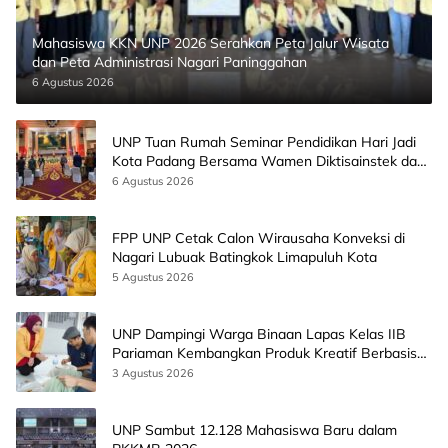
Mahasiswa KKN UNP 2026 Serahkan Peta Jalur Wisata
dan Peta Administrasi Nagari Paninggahan
6 Agustus 2026
UNP Tuan Rumah Seminar Pendidikan Hari Jadi
Kota Padang Bersama Wamen Diktisainstek dan
CEO EMGS Malaysia
6 Agustus 2026
FPP UNP Cetak Calon Wirausaha Konveksi di
Nagari Lubuak Batingkok Limapuluh Kota
5 Agustus 2026
UNP Dampingi Warga Binaan Lapas Kelas IIB
Pariaman Kembangkan Produk Kreatif Berbasis
AI
3 Agustus 2026
UNP Sambut 12.128 Mahasiswa Baru dalam