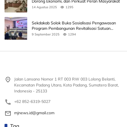
Dorong Ekonomi, dan Perkuat Peran Masyarakat
14 Agustus 2025
1295
Sekdakab Solok Buka Sosialisasi Pengawasan
Program Pembangunan Revitalisasi Satuan
Pendidikan
9 September 2025
1294
Jalan Lansano Nomor 1 RT 003 RW 003 Lolong Belanti,
Kecamatan Padang Utara, Kota Padang, Sumatera Barat,
Indonesia - 25133
+62 852-6319-5027
mjnews.id@gmail.com
Tag