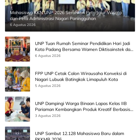
Mahasiswa KKN UNP 2026 Serahkan Peta Jalur Wisata
dan Peta Administrasi Nagari Paninggahan
6 Agustus 2026
UNP Tuan Rumah Seminar Pendidikan Hari Jadi
Kota Padang Bersama Wamen Diktisainstek dan
CEO EMGS Malaysia
6 Agustus 2026
FPP UNP Cetak Calon Wirausaha Konveksi di
Nagari Lubuak Batingkok Limapuluh Kota
5 Agustus 2026
UNP Dampingi Warga Binaan Lapas Kelas IIB
Pariaman Kembangkan Produk Kreatif Berbasis
AI
3 Agustus 2026
UNP Sambut 12.128 Mahasiswa Baru dalam
PKKMB 2026