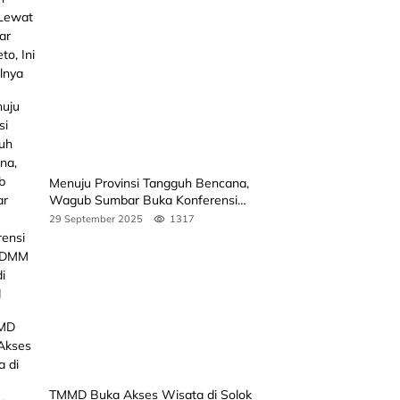
Jadwalnya
Menuju Provinsi Tangguh Bencana,
Wagub Sumbar Buka Konferensi
3rd ICDMM 2025 di Unand
29 September 2025
1317
TMMD Buka Akses Wisata di Solok