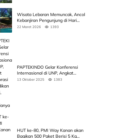
Wisata Lebaran Memuncak, Ancol
Kebanjiran Pengunjung di Hari
Kedua
22 Maret 2026
1393
PAPTEKINDO Gelar Konferensi
Internasional di UNP, Angkat
Kolaborasi Pendidikan Vokasi,
13 Oktober 2025
1383
Simak Agendanya
HUT ke-80, PMI Way Kanan akan
Bagikan 500 Paket Berisi 5 Kg