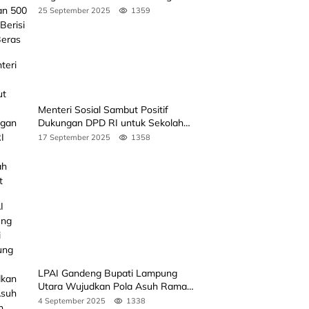
Beras
25 September 2025
1359
Menteri Sosial Sambut Positif
Dukungan DPD RI untuk Sekolah
Rakyat
17 September 2025
1358
LPAI Gandeng Bupati Lampung
Utara Wujudkan Pola Asuh Ramah
Anak Lewat Seminar Kak Seto, Ini
4 September 2025
1338