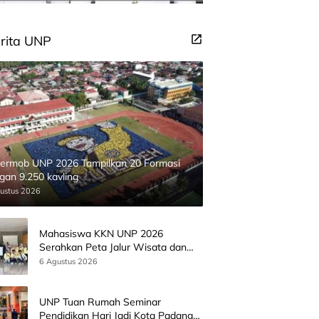
rita UNP
ermob UNP 2026 Tampilkan 20 Formasi
gan 9.250 kavling
ustus 2026
Mahasiswa KKN UNP 2026
Serahkan Peta Jalur Wisata dan
Peta Administrasi Nagari
6 Agustus 2026
Paninggahan
UNP Tuan Rumah Seminar
Pendidikan Hari Jadi Kota Padang