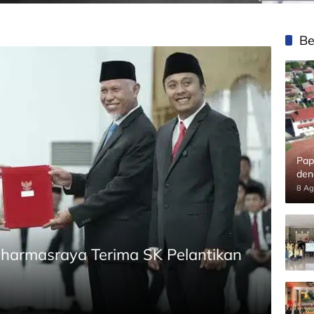
Be
Pap
den
8 Ag
Dharmasraya Terima SK Pelantikan