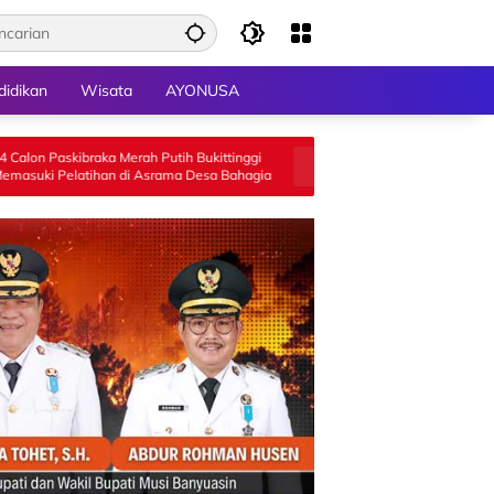
didikan
Wisata
AYONUSA
a Merah Putih Bukittinggi
Legislator Hj Aida Gelar Sosialisasi Perda
n di Asrama Desa Bahagia
Tentang Penyelenggaraan Kesejahteraan
Sosial di Limapuluh Kota