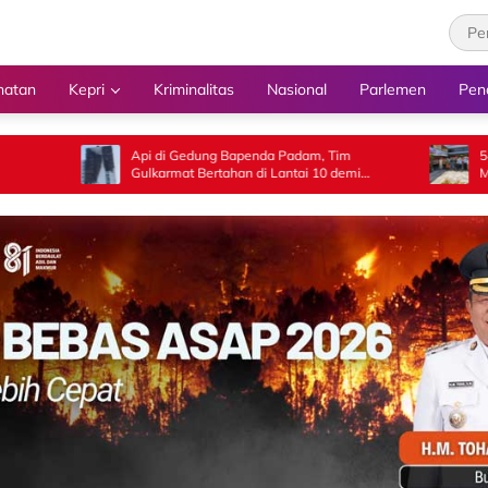
hatan
Kepri
Kriminalitas
Nasional
Parlemen
Pen
Api di Gedung Bapenda Padam, Tim
‎54 Calon Paskibrak
Gulkarmat Bertahan di Lantai 10 demi
Memasuki Pelatiha
Pastikan Tidak Ada Perambatan