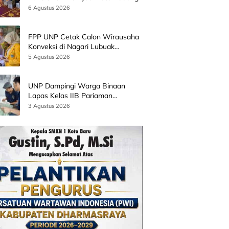
Bersama Wamen Diktisainstek dan
6 Agustus 2026
CEO EMGS Malaysia
FPP UNP Cetak Calon Wirausaha
Konveksi di Nagari Lubuak
Batingkok Limapuluh Kota
5 Agustus 2026
UNP Dampingi Warga Binaan
Lapas Kelas IIB Pariaman
Kembangkan Produk Kreatif
3 Agustus 2026
Berbasis AI