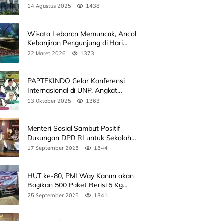
Sumbar
14 Agustus 2025
1438
Wisata Lebaran Memuncak, Ancol
Kebanjiran Pengunjung di Hari
Kedua
22 Maret 2026
1373
PAPTEKINDO Gelar Konferensi
Internasional di UNP, Angkat
Kolaborasi Pendidikan Vokasi,
13 Oktober 2025
1363
Simak Agendanya
Menteri Sosial Sambut Positif
Dukungan DPD RI untuk Sekolah
Rakyat
17 September 2025
1344
HUT ke-80, PMI Way Kanan akan
Bagikan 500 Paket Berisi 5 Kg
Beras
25 September 2025
1341