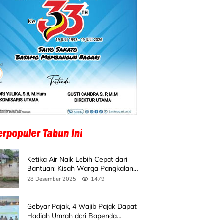
Ketika Air Naik Lebih Cepat dari
Bantuan: Kisah Warga Pangkalan
Koto Baru Bertahan di Tengah
28 Desember 2025
1479
Banjir
Gebyar Pajak, 4 Wajib Pajak Dapat
Hadiah Umrah dari Bapenda