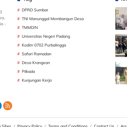
DPRD Sumbar
3
ra,
TNI Manunggal Membangun Desa
ia -
TMMD/N
Universitas Negeri Padang
Kodim 0702 Purbalingga
Safari Ramadan
Desa Krangean
Pilkada
Kunjungan Kerja
 Siber
Privacy Policy
Terms and Conditions
Contact Us
Ars