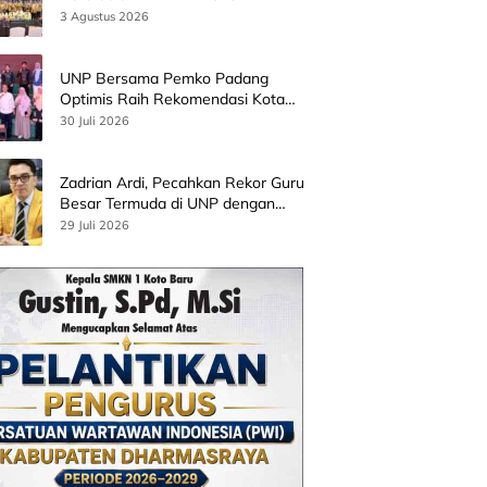
3 Agustus 2026
UNP Bersama Pemko Padang
Optimis Raih Rekomendasi Kota
Gastronomi UNESCO
30 Juli 2026
Zadrian Ardi, Pecahkan Rekor Guru
Besar Termuda di UNP dengan
Riset Stress Akademik
29 Juli 2026