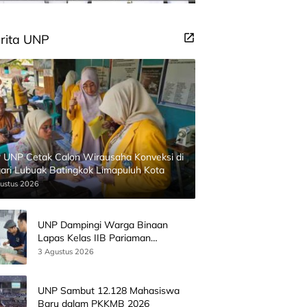
rita UNP
 UNP Cetak Calon Wirausaha Konveksi di
ari Lubuak Batingkok Limapuluh Kota
ustus 2026
UNP Dampingi Warga Binaan
Lapas Kelas IIB Pariaman
Kembangkan Produk Kreatif
3 Agustus 2026
Berbasis AI
UNP Sambut 12.128 Mahasiswa
Baru dalam PKKMB 2026