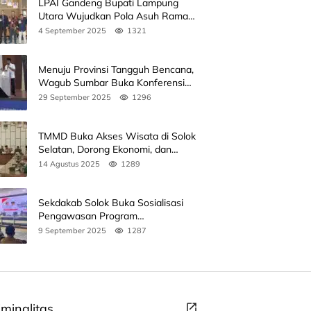
LPAI Gandeng Bupati Lampung
Utara Wujudkan Pola Asuh Ramah
Anak Lewat Seminar Kak Seto, Ini
4 September 2025
1321
Jadwalnya
Menuju Provinsi Tangguh Bencana,
Wagub Sumbar Buka Konferensi
3rd ICDMM 2025 di Unand
29 September 2025
1296
TMMD Buka Akses Wisata di Solok
Selatan, Dorong Ekonomi, dan
Perkuat Peran Masyarakat
14 Agustus 2025
1289
Sekdakab Solok Buka Sosialisasi
Pengawasan Program
Pembangunan Revitalisasi Satuan
9 September 2025
1287
Pendidikan
iminalitas