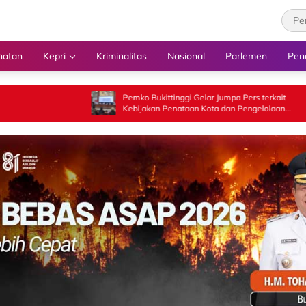
hatan
Kepri
Kriminalitas
Nasional
Parlemen
Pen
Pemko Bukittinggi Gelar Jumpa Pers terkait
Guber
Kebijakan Penataan Kota dan Pengelolaan
Pamon
Aset Barang Milik Daerah