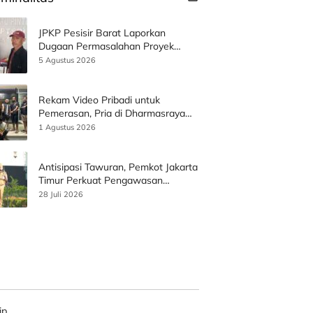
JPKP Pesisir Barat Laporkan
Dugaan Permasalahan Proyek
SPAM ke Kejati Lampung
5 Agustus 2026
Rekam Video Pribadi untuk
Pemerasan, Pria di Dharmasraya
Ditangkap Usai Diduga Perkosa
1 Agustus 2026
Korban
Antisipasi Tawuran, Pemkot Jakarta
Timur Perkuat Pengawasan
Wilayah dan Layanan Publik
28 Juli 2026
ip