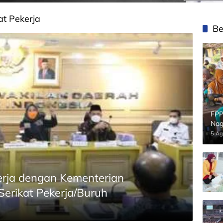
t Pekerja
Be
FPP
Nag
5 Ag
Kerja dengan Kementerian
Serikat Pekerja/Buruh