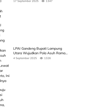
Rakyat
17 September 2025
1347
LPAI Gandeng Bupati Lampung
Utara Wujudkan Pola Asuh Ramah
Anak Lewat Seminar Kak Seto, Ini
4 September 2025
1326
Jadwalnya