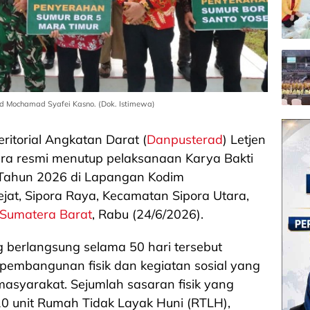
ad Mochamad Syafei Kasno. (Dok. Istimewa)
itorial Angkatan Darat (
Danpusterad
) Letjen
ra resmi menutup pelaksanaan Karya Bakti
 Tahun 2026 di Lapangan Kodim
jat, Sipora Raya, Kecamatan Sipora Utara,
Sumatera Barat
, Rabu (24/6/2026).
 berlangsung selama 50 hari tersebut
 pembangunan fisik dan kegiatan sosial yang
syarakat. Sejumlah sasaran fisik yang
 10 unit Rumah Tidak Layak Huni (RTLH),