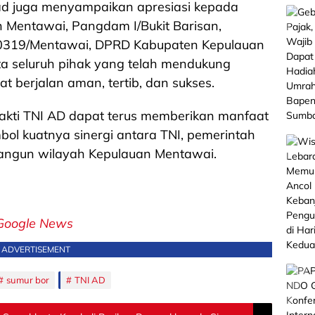
ad juga menyampaikan apresiasi kepada
 Mentawai, Pangdam I/Bukit Barisan,
0319/Mentawai, DPRD Kabupaten Kepulauan
ta seluruh pihak yang telah mendukung
t berjalan aman, tertib, dan sukses.
Bakti TNI AD dapat terus memberikan manfaat
ol kuatnya sinergi antara TNI, pemerintah
ngun wilayah Kepulauan Mentawai.
Google News
ADVERTISEMENT
sumur bor
TNI AD