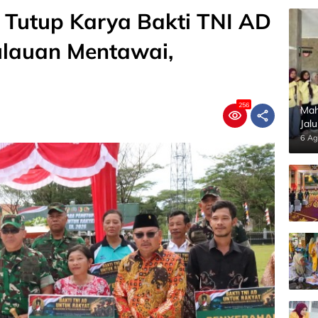
 Tutup Karya Bakti TNI AD
ulauan Mentawai,
256
Mah
Jal
Pan
6 Ag