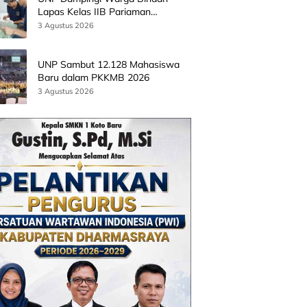
Lapas Kelas IIB Pariaman
Kembangkan Produk Kreatif
3 Agustus 2026
Berbasis AI
UNP Sambut 12.128 Mahasiswa
Baru dalam PKKMB 2026
3 Agustus 2026