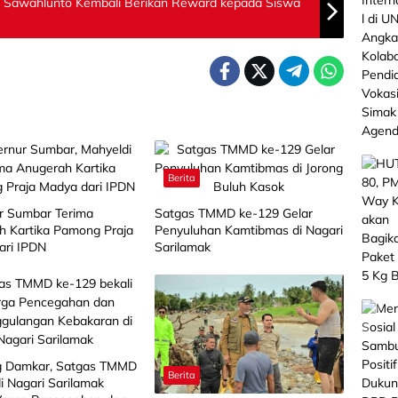
o Sawahlunto Kembali Berikan Reward kepada Siswa
Berita
r Sumbar Terima
Satgas TMMD ke-129 Gelar
h Kartika Pamong Praja
Penyuluhan Kamtibmas di Nagari
ari IPDN
Sarilamak
 Damkar, Satgas TMMD
Berita
i Nagari Sarilamak