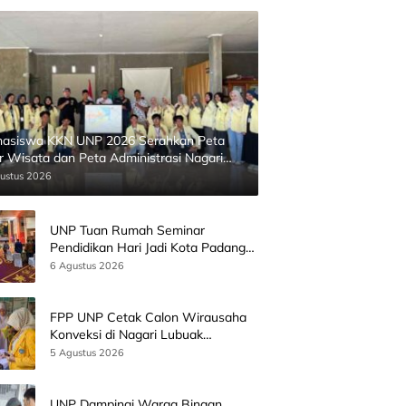
asiswa KKN UNP 2026 Serahkan Peta
ur Wisata dan Peta Administrasi Nagari
inggahan
ustus 2026
UNP Tuan Rumah Seminar
Pendidikan Hari Jadi Kota Padang
Bersama Wamen Diktisainstek dan
6 Agustus 2026
CEO EMGS Malaysia
FPP UNP Cetak Calon Wirausaha
Konveksi di Nagari Lubuak
Batingkok Limapuluh Kota
5 Agustus 2026
UNP Dampingi Warga Binaan