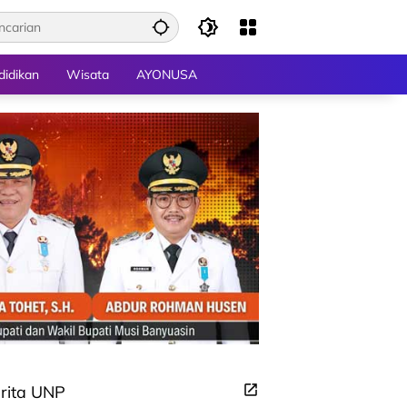
didikan
Wisata
AYONUSA
rita UNP