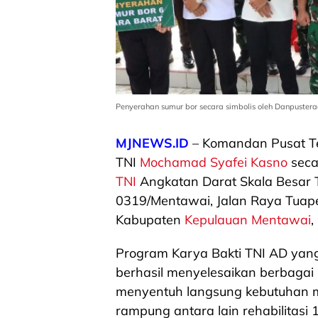
Penyerahan sumur bor secara simbolis oleh Danpuster
MJNEWS.ID
– Komandan Pusat Ter
TNI
Mochamad Syafei Kasno
seca
TNI
Angkatan Darat Skala Besar
0319/Mentawai, Jalan Raya Tuape
Kabupaten
Kepulauan Mentawai
,
Program Karya Bakti TNI AD yang
berhasil menyelesaikan berbagai
menyentuh langsung kebutuhan ma
rampung antara lain rehabilitasi