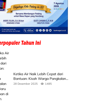
Ketika Air Naik Lebih Cepat dari
Bantuan: Kisah Warga Pangkalan
Koto Baru Bertahan di Tengah
28 Desember 2025
1485
Banjir