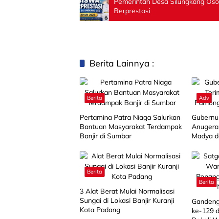
Pemerintah Desa Silungkang Os
Berprestasi
Berita Lainnya :
Berita
Adv
Pertamina Patra Niaga Salurkan
Gubernu
Bantuan Masyarakat Terdampak
Anugera
Banjir di Sumbar
Madya d
Berita
Berita
3 Alat Berat Mulai Normalisasi
Sungai di Lokasi Banjir Kuranji
Gandeng
Kota Padang
ke-129 d