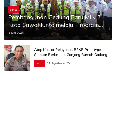
Berita
Pembangunan Gedung Baru MIN 2
Kota Sawahlunto melalui Program
SBSN Dimulai
2 Juni 2026
Atap Kantor Pelayanan BPKB Prototype
Sumbar Berbentuk Gonjong Rumah Gadang
Berita
11 Agustus 2025