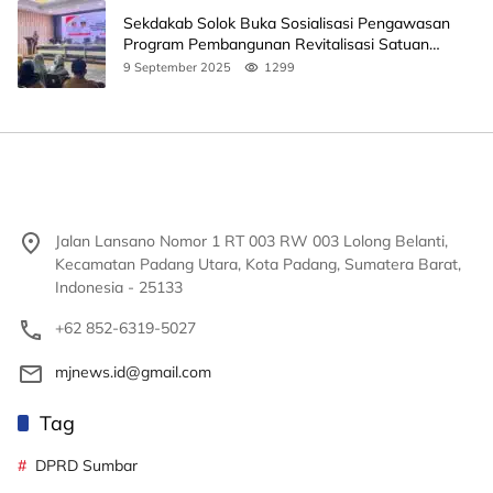
Sekdakab Solok Buka Sosialisasi Pengawasan
Program Pembangunan Revitalisasi Satuan
Pendidikan
9 September 2025
1299
Jalan Lansano Nomor 1 RT 003 RW 003 Lolong Belanti,
Kecamatan Padang Utara, Kota Padang, Sumatera Barat,
Indonesia - 25133
+62 852-6319-5027
mjnews.id@gmail.com
Tag
DPRD Sumbar