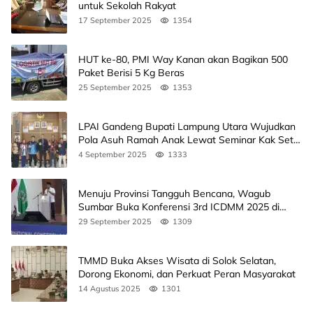
untuk Sekolah Rakyat
17 September 2025
1354
HUT ke-80, PMI Way Kanan akan Bagikan 500
Paket Berisi 5 Kg Beras
25 September 2025
1353
LPAI Gandeng Bupati Lampung Utara Wujudkan
Pola Asuh Ramah Anak Lewat Seminar Kak Seto,
Ini Jadwalnya
4 September 2025
1333
Menuju Provinsi Tangguh Bencana, Wagub
Sumbar Buka Konferensi 3rd ICDMM 2025 di
Unand
29 September 2025
1309
TMMD Buka Akses Wisata di Solok Selatan,
Dorong Ekonomi, dan Perkuat Peran Masyarakat
14 Agustus 2025
1301